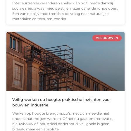
Interieurtrends veranderen sneller dan ooit, mede dankzij
sociale media waar nieuwe stijlen razendsnel de ronde doen.
Een van de blijvende trends is de vraag naar natuurlijke
materialen en texturen, zonder
VERBOUWEN
Veilig werken op hoogte: praktische inzichten voor
bouw en industrie
Werken op hoogte brengt risico’s met zich mee die niet
onderschat mogen worden. Of het nu gaat om renovatie,
nieuwbouw of industrieel onderhoud: veiligheid is geen
bijzaak, maar een absolute