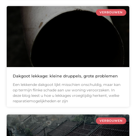
VERBOUWEN
Dakgoot lekkage: kleine druppels, grote problemen
Een lekkende dakgoot lijkt misschien onschuldig, maar kan
op termijn flinke schade aan uw woning veroorzaken. In
deze blog leest u hoe u lekkages vroegtijdig herkent, welke
reparatiemogelijkheden er zijn
VERBOUWEN