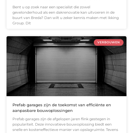
Bent u op zoek naar een specialist die zowel
gevelonderhoud als een dakrenovatie kan uitvoeren in de
buurt van Breda? Dan wilt u zeker kennis maken met Ikking
Group. Dit
VERBOUWEN
Prefab garages zijn de toekomst van efficiënte en
aanpasbare bouwoplossingen
Prefab garages zijn de afgelopen jaren flink gestegen in
populariteit. Deze innovatieve bouwoplossing biedt een
snelle en kosteneffectieve manier van opslagruimte. Tevens