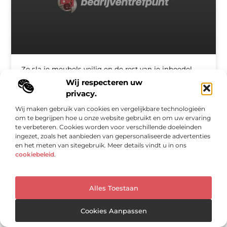
Zo sla je meubels veilig en de rest van je inboedel
veilig op
Wij respecteren uw
privacy.
Bij een verbouwing of verhuizing is het belangrijk om je
waardevolle inboedel te beschermen tegen stof, stoot- en
Wij maken gebruik van cookies en vergelijkbare technologieën
krasschade. Je hebt de ruimte nodig dus in veel gevallen is
om te begrijpen hoe u onze website gebruikt en om uw ervaring
het
te verbeteren. Cookies worden voor verschillende doeleinden
ingezet, zoals het aanbieden van gepersonaliseerde advertenties
en het meten van sitegebruik. Meer details vindt u in ons
VERBOUWEN
cookiebeleid
.
Alles Toestaan
Cookies Aanpassen