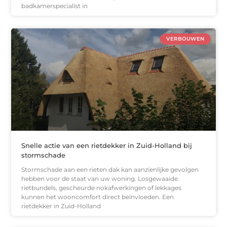
badkamerspecialist in
VERBOUWEN
Snelle actie van een rietdekker in Zuid-Holland bij
stormschade
Stormschade aan een rieten dak kan aanzienlijke gevolgen
hebben voor de staat van uw woning. Losgewaaide
rietbundels, gescheurde nokafwerkingen of lekkages
kunnen het wooncomfort direct beïnvloeden. Een
rietdekker in Zuid-Holland