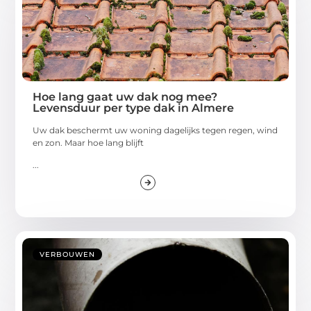
Hoe lang gaat uw dak nog mee?
Levensduur per type dak in Almere
Uw dak beschermt uw woning dagelijks tegen regen, wind
en zon. Maar hoe lang blijft
...
VERBOUWEN