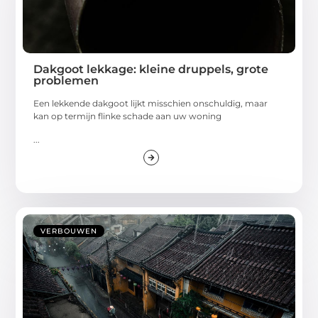
Dakgoot lekkage: kleine druppels, grote
problemen
Een lekkende dakgoot lijkt misschien onschuldig, maar
kan op termijn flinke schade aan uw woning
...
VERBOUWEN