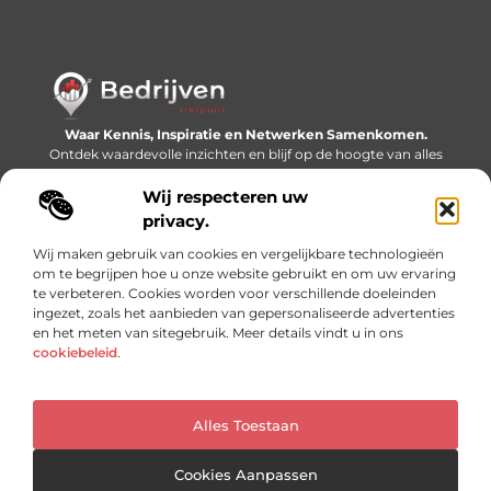
Waar Kennis, Inspiratie en Netwerken Samenkomen.
Ontdek waardevolle inzichten en blijf op de hoogte van alles
wat er speelt in de wereld.
Wij respecteren uw
Bericht categorie
privacy.
Wij maken gebruik van cookies en vergelijkbare technologieën
om te begrijpen hoe u onze website gebruikt en om uw ervaring
te verbeteren. Cookies worden voor verschillende doeleinden
Onze informatie
ingezet, zoals het aanbieden van gepersonaliseerde advertenties
en het meten van sitegebruik. Meer details vindt u in ons
Linkjes kopen: slimme SEO-tactiek of recept voor problemen?
Geld online verdienen: mythe, bijverdienste of nieuwe werkelijkheid?
cookiebeleid
.
Alles Toestaan
Website index
Cookiebeleid (EU)
@2025 www.bedrijventrefpunt.nl. All Right Reserved.
Cookies Aanpassen