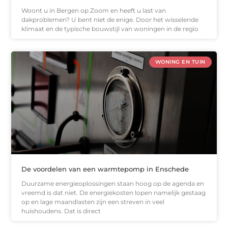
Woont u in Bergen op Zoom en heeft u last van
dakproblemen? U bent niet de enige. Door het wisselende
klimaat en de typische bouwstijl van woningen in de regio
WONING EN TUIN
De voordelen van een warmtepomp in Enschede
Duurzame energieoplossingen staan hoog op de agenda en
vreemd is dat niet. De energiekosten lopen namelijk gestaag
op en lage maandlasten zijn een streven in veel
huishoudens. Dat is direct