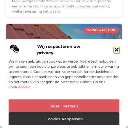
tegelijkertijd comfortabeler maken? Dan is woningisolatie
een slimme zet. In deze gids ontdekt u precies wat werkt,
welke investering het waard
WONING EN TUIN
Wij respecteren uw
privacy.
Wij maken gebruik van cookies en vergelijkbare technologieën
om te begrijpen hoe u onze website gebruikt en om uw ervaring
te verbeteren. Cookies worden voor verschillende doeleinden
ingezet, zoals het aanbieden van gepersonaliseerde advertenties
en het meten van sitegebruik. Meer details vindt u in ons
cookiebeleid
.
Dakonderhoud van Pinxteren B.V.: herken de stille
signalen van een versleten dak
Veel dakproblemen ontstaan zonder dat u het merkt. Een
Alles Toestaan
kleine beschadiging of een losse dakpan lijkt misschien
onschuldig, maar kan grote gevolgen hebben. Vocht, tocht
Cookies Aanpassen
en zelfs structurele schade liggen