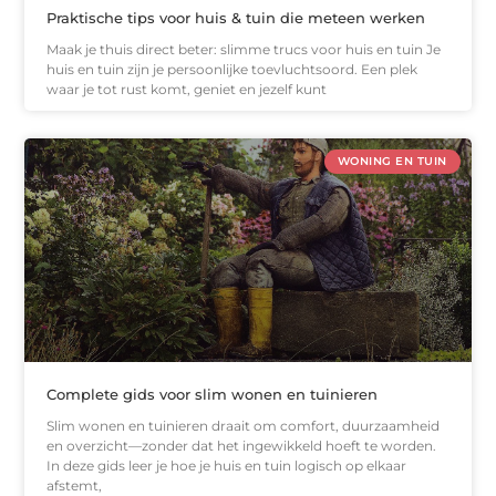
Praktische tips voor huis & tuin die meteen werken
Maak je thuis direct beter: slimme trucs voor huis en tuin Je
huis en tuin zijn je persoonlijke toevluchtsoord. Een plek
waar je tot rust komt, geniet en jezelf kunt
WONING EN TUIN
Complete gids voor slim wonen en tuinieren
Slim wonen en tuinieren draait om comfort, duurzaamheid
en overzicht—zonder dat het ingewikkeld hoeft te worden.
In deze gids leer je hoe je huis en tuin logisch op elkaar
afstemt,