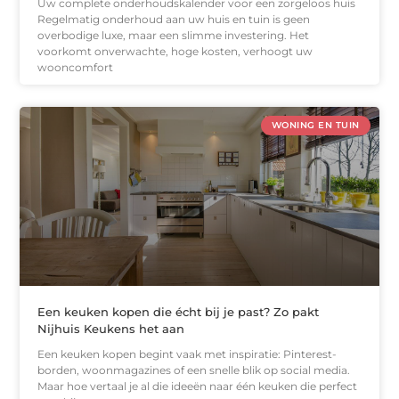
Uw complete onderhoudskalender voor een zorgeloos huis
Regelmatig onderhoud aan uw huis en tuin is geen
overbodige luxe, maar een slimme investering. Het
voorkomt onverwachte, hoge kosten, verhoogt uw
wooncomfort
WONING EN TUIN
Een keuken kopen die écht bij je past? Zo pakt
Nijhuis Keukens het aan
Een keuken kopen begint vaak met inspiratie: Pinterest-
borden, woonmagazines of een snelle blik op social media.
Maar hoe vertaal je al die ideeën naar één keuken die perfect