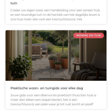
tuin
Creëer uw eigen oase: een handleiding voor een sereen huis
en een levendige tuin In de hectiek van het dagelijks leven is
ons huis meer dan ooit een toevluchtsoord. Het
WONING EN TUIN
Praktische woon- en tuingids voor elke dag
Jouw gids voor een sfeervol en praktisch thuis Een huis is
meer dan alleen een stapel stenen; het is een
toevluchtsoord, een plek waar je tot rust komt en jezelf