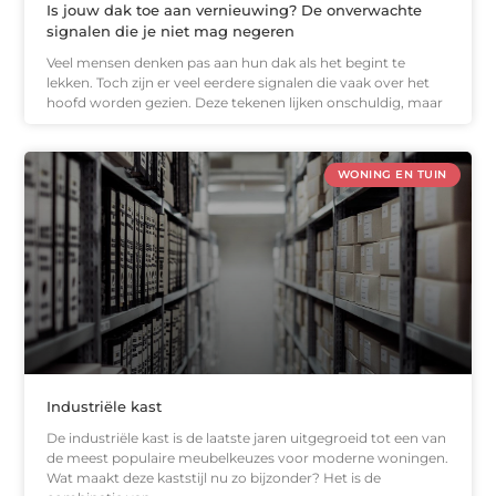
Is jouw dak toe aan vernieuwing? De onverwachte
signalen die je niet mag negeren
Veel mensen denken pas aan hun dak als het begint te
lekken. Toch zijn er veel eerdere signalen die vaak over het
hoofd worden gezien. Deze tekenen lijken onschuldig, maar
WONING EN TUIN
Industriële kast
De industriële kast is de laatste jaren uitgegroeid tot een van
de meest populaire meubelkeuzes voor moderne woningen.
Wat maakt deze kaststijl nu zo bijzonder? Het is de