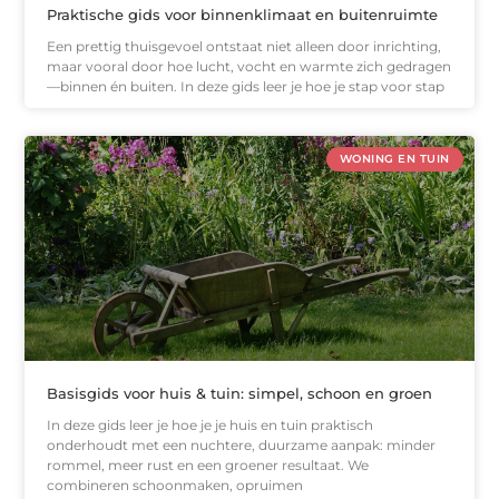
Praktische gids voor binnenklimaat en buitenruimte
Een prettig thuisgevoel ontstaat niet alleen door inrichting,
maar vooral door hoe lucht, vocht en warmte zich gedragen
—binnen én buiten. In deze gids leer je hoe je stap voor stap
WONING EN TUIN
Basisgids voor huis & tuin: simpel, schoon en groen
In deze gids leer je hoe je je huis en tuin praktisch
onderhoudt met een nuchtere, duurzame aanpak: minder
rommel, meer rust en een groener resultaat. We
combineren schoonmaken, opruimen