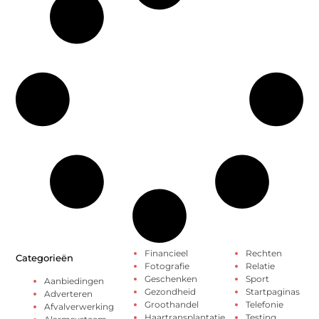
Financieel
Rechten
Categorieën
Fotografie
Relatie
Geschenken
Sport
Aanbiedingen
Gezondheid
Startpaginas
Adverteren
Groothandel
Telefonie
Afvalverwerking
Haartransplantatie
Testing