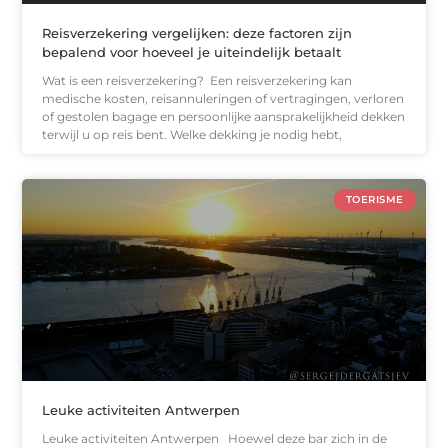
Reisverzekering vergelijken: deze factoren zijn
bepalend voor hoeveel je uiteindelijk betaalt
Wat is een reisverzekering? Een reisverzekering kan
medische kosten, reisannuleringen of vertragingen, verloren
of gestolen bagage en persoonlijke aansprakelijkheid dekken
terwijl u op reis bent. Welke dekking je nodig hebt,
TOERISME
Leuke activiteiten Antwerpen
Leuke activiteiten Antwerpen Hoewel deze bar zich in de