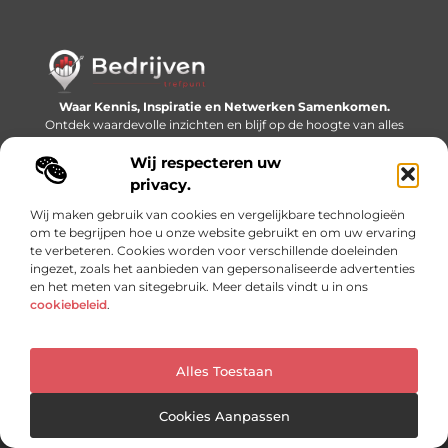
Waar Kennis, Inspiratie en Netwerken Samenkomen.
Ontdek waardevolle inzichten en blijf op de hoogte van alles
wat er speelt in de wereld.
Wij respecteren uw
Bericht categorie
privacy.
Wij maken gebruik van cookies en vergelijkbare technologieën
om te begrijpen hoe u onze website gebruikt en om uw ervaring
te verbeteren. Cookies worden voor verschillende doeleinden
Onze informatie
ingezet, zoals het aanbieden van gepersonaliseerde advertenties
en het meten van sitegebruik. Meer details vindt u in ons
Linkjes kopen: slimme SEO-tactiek of recept voor problemen?
Geld online verdienen: mythe, bijverdienste of nieuwe werkelijkheid?
cookiebeleid
.
Alles Toestaan
Website index
Cookiebeleid (EU)
@2025 www.bedrijventrefpunt.nl. All Right Reserved.
Cookies Aanpassen