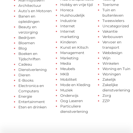
Alarmsysteem
Hobby en vrije tijd
Toerisme
Architectuur
Horeca
Tuin en
Auto’s en Motoren
Huishoudelijk
buitenleven
Banen en
Industrie
Tweewielers
opleidingen
Internet
Uncategorized
Beauty en
Internet
Vakantie
verzorging
marketing
Verbouwen
Bedrijven
Kinderen
Vervoer en
Bloemen
Kunst en Kitsch
transport
Blog
Management
Webdesign
Boeken en
Marketing
Wijn
Tijdschriften
Media
Winkelen
Cadeau
Meubels
Woning en Tuin
Dienstverlening
MKB
Woningen
Dieren
Mobiliteit
Zakelijk
E-Books
Mode en Kleding
Zakelijke
Electronica en
Muziek
dienstverlening
Computers
Onderwijs
Zorg
Energie
Oog Laseren
ZZP
Entertainment
Particuliere
Eten en drinken
dienstverlening