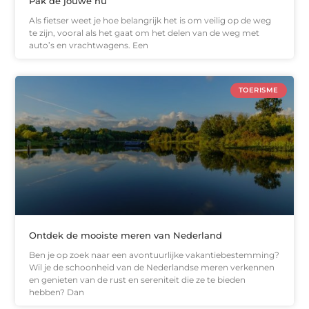
Pak de jouwe nu
Als fietser weet je hoe belangrijk het is om veilig op de weg
te zijn, vooral als het gaat om het delen van de weg met
auto’s en vrachtwagens. Een
TOERISME
Ontdek de mooiste meren van Nederland
Ben je op zoek naar een avontuurlijke vakantiebestemming?
Wil je de schoonheid van de Nederlandse meren verkennen
en genieten van de rust en sereniteit die ze te bieden
hebben? Dan