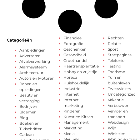
Financieel
Rechten
Categorieën
Fotografie
Relatie
Geschenken
Sport
Aanbiedingen
Gezondheid
Startpaginas
Adverteren
Groothandel
Telefonie
Afvalverwerking
Haartransplantatie
Testing
Alarmsysteem
Hobby en vrije tijd
Toerisme
Architectuur
Horeca
Tuin en
Auto’s en Motoren
Huishoudelijk
buitenleven
Banen en
Industrie
Tweewielers
opleidingen
Internet
Uncategorized
Beauty en
Internet
Vakantie
verzorging
marketing
Verbouwen
Bedrijven
Kinderen
Vervoer en
Bloemen
Kunst en Kitsch
transport
Blog
Management
Webdesign
Boeken en
Marketing
Wijn
Tijdschriften
Media
Winkelen
Cadeau
Meubels
Woning en Tuin