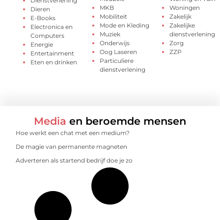
Dienstverlening
MKB
Woningen
Dieren
Mobiliteit
Zakelijk
E-Books
Mode en Kleding
Zakelijke
Electronica en
Muziek
dienstverlening
Computers
Onderwijs
Zorg
Energie
Oog Laseren
ZZP
Entertainment
Particuliere
Eten en drinken
dienstverlening
Media
en beroemde mensen
Hoe werkt een chat met een medium?
De magie van permanente magneten
Adverteren als startend bedrijf doe je zo