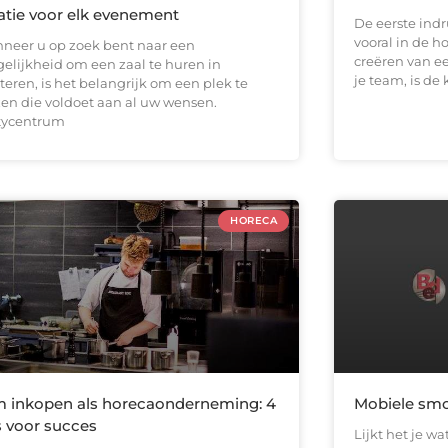
atie voor elk evenement
De eerste ind
vooral in de h
neer u op zoek bent naar een
creëren van ee
elijkheid om een zaal te huren in
je team, is de
teren, is het belangrijk om een plek te
zen die voldoet aan al uw wensen.
tycentrum
HORECA
m inkopen als horecaonderneming: 4
Mobiele smo
s voor succes
Lijkt het je w