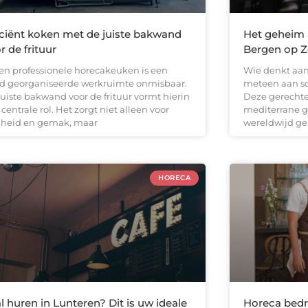
iciënt koken met de juiste bakwand
Het geheim a
r de frituur
Bergen op 
een professionele horecakeuken is een
Wie denkt aan
d georganiseerde werkruimte onmisbaar.
meteen aan so
juiste bakwand voor de frituur vormt hierin
Deze gerechten
centrale rol. Het zorgt niet alleen voor
mediterrane 
lheid en gemak, maar
wereldwijd gel
HORECA
l huren in Lunteren? Dit is uw ideale
Horeca bedri