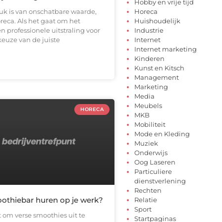
Hobby en vrije tijd
ruk is van onschatbare waarde,
Horeca
oreca. Als het gaat om het
Huishoudelijk
n professionele uitstraling voor
Industrie
 keuze van de juiste
Internet
Internet marketing
Kinderen
Kunst en Kitsch
Management
Marketing
Media
Meubels
HORECA
MKB
Mobiliteit
Mode en Kleding
Muziek
Onderwijs
Oog Laseren
Particuliere
dienstverlening
Rechten
othiebar huren op je werk?
Relatie
Sport
at om verse smoothies uit te
Startpaginas