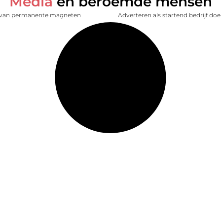
Media
en beroemde mensen
 van permanente magneten
Adverteren als startend bedrijf doe 