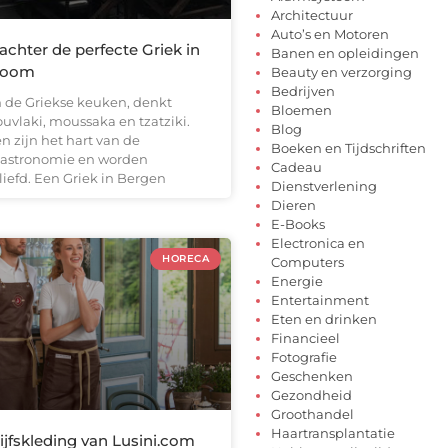
Architectuur
Auto’s en Motoren
chter de perfecte Griek in
Banen en opleidingen
Zoom
Beauty en verzorging
Bedrijven
 de Griekse keuken, denkt
Bloemen
uvlaki, moussaka en tzatziki.
Blog
 zijn het hart van de
Boeken en Tijdschriften
gastronomie en worden
Cadeau
iefd. Een Griek in Bergen
Dienstverlening
Dieren
E-Books
Electronica en
HORECA
Computers
Energie
Entertainment
Eten en drinken
Financieel
Fotografie
Geschenken
Gezondheid
Groothandel
Haartransplantatie
jfskleding van Lusini.com