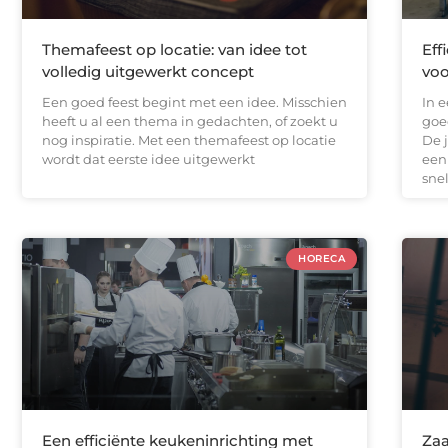
Themafeest op locatie: van idee tot
Eff
volledig uitgewerkt concept
voo
Een goed feest begint met een idee. Misschien
In 
heeft u al een thema in gedachten, of zoekt u
goe
nog inspiratie. Met een themafeest op locatie
De 
wordt dat eerste idee uitgewerkt
een 
sne
HORECA
Een efficiënte keukeninrichting met
Zaa