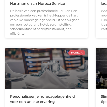
Hartman en zn Horeca Service
loc
De basis van een professionele keuken Een
Wan
professionele keuken is het kloppende hart
mog
van elke horecagelegenheid. Of het nu gaat
Lun
om een restaurant, hotel, zorginstelling,
kie
schoolkantine of bedrijfsrestaurant, een
Par
efficiënte
HORECA
Personaliseer je horecagelegenheid
Sli
voor een unieke ervaring
tip