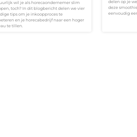
delen op je w
uurlijk wil je als horecaondernemer slim
deze smoothie
pen, toch? In dit blogbericht delen we vier
eenvoudig ee
dige tips om je inkoopproces te
beteren en je horecabedrijf naar een hoger
au te tillen.