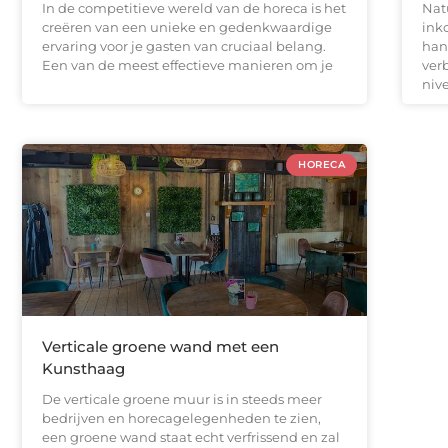
In de competitieve wereld van de horeca is het
Nat
creëren van een unieke en gedenkwaardige
inko
ervaring voor je gasten van cruciaal belang.
han
Een van de meest effectieve manieren om je
ver
nive
HORECA
Verticale groene wand met een
Kunsthaag
De verticale groene muur is in steeds meer
bedrijven en horecagelegenheden te zien,
een groene wand staat echt verfrissend en zal