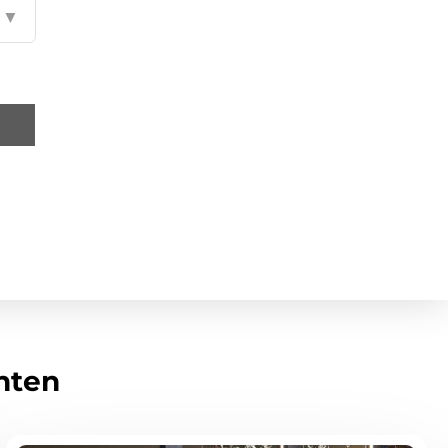
▼
hten