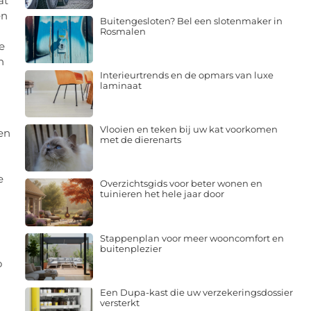
at
en
Buitengesloten? Bel een slotenmaker in
g
Rosmalen
e
n
Interieurtrends en de opmars van luxe
laminaat
Vlooien en teken bij uw kat voorkomen
ken
met de dierenarts
e
Overzichtsgids voor beter wonen en
tuinieren het hele jaar door
Stappenplan voor meer wooncomfort en
buitenplezier
o
Een Dupa-kast die uw verzekeringsdossier
versterkt