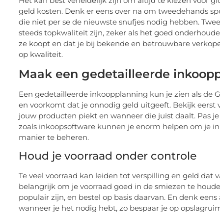
Het kan best verleidelijk zijn om altijd te kiezen voo
geld kosten. Denk er eens over na om tweedehands spu
die niet per se de nieuwste snufjes nodig hebben. Tw
steeds topkwaliteit zijn, zeker als het goed onderhouden
ze koopt en dat je bij bekende en betrouwbare verkoper
op kwaliteit.
Maak een gedetailleerde inkoop
Een gedetailleerde inkoopplanning kun je zien als de G
en voorkomt dat je onnodig geld uitgeeft. Bekijk eers
jouw producten piekt en wanneer die juist daalt. Pas je
zoals inkoopsoftware kunnen je enorm helpen om je i
manier te beheren.
Houd je voorraad onder controle
Te veel voorraad kan leiden tot verspilling en geld dat 
belangrijk om je voorraad goed in de smiezen te houden
populair zijn, en bestel op basis daarvan. En denk eens 
wanneer je het nodig hebt, zo bespaar je op opslagrui