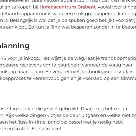
r gloednieuwe en dure keukenapparatuur, maar dat kan flink w
llen te kopen bij
Horecacentrum Brabant
, vooral voor ding
eedehands apparatuur is vaak een stuk goedkoper en kan no
 is. Belangrijk is wel dat je de spullen goed bekijkt voordat j
s aanklopt. Zo kun je flink wat besparen zonder in te boete
planning
PS voor je inkoop. Het wijst je de weg, laat je trends opmer
t vroegere gegevens om te begrijpen wanneer de vraag naar
 inkoop daarop aan. En vergeet niet, technologische snufjes
nkoopproces te vereenvoudigen en je voorraad op een slimm
vastzit in spullen die je niet gebruikt. Daarom is het mega
. Kijk welke dingen vlotjes de deur uitgaan en welke niet z
aan het ‘just-in-time’ principe: bestel wat je nodig hebt
mte en kosten. Een win-win!