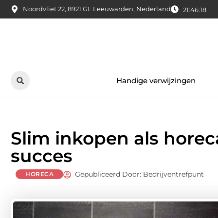
Noordvliet 22, 8921 GL Leeuwarden, Nederland
21:46:19
Handige verwijzingen
Slim inkopen als horec
succes
Gepubliceerd Door: Bedrijventrefpunt
HORECA