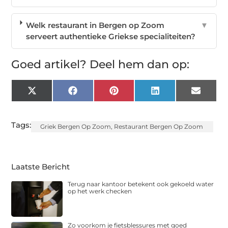
Welk restaurant in Bergen op Zoom
▼
serveert authentieke Griekse specialiteiten?
Goed artikel? Deel hem dan op:
X
Facebook
Pinterest
LinkedIn
Email
(Twitter)
Tags:
Griek Bergen Op Zoom
,
Restaurant Bergen Op Zoom
Laatste Bericht
Terug naar kantoor betekent ook gekoeld water
op het werk checken
Zo voorkom je fietsblessures met goed