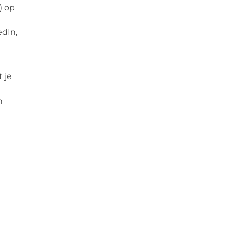
) op
edIn,
 je
n