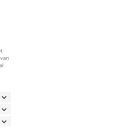
bt
 van
al