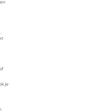
ken
.
kt
of
ok je
,