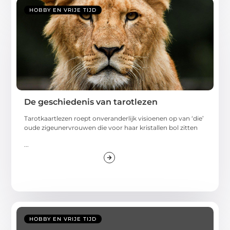
HOBBY EN VRIJE TIJD
De geschiedenis van tarotlezen
Tarotkaartlezen roept onveranderlijk visioenen op van ‘die’
oude zigeunervrouwen die voor haar kristallen bol zitten
...
HOBBY EN VRIJE TIJD