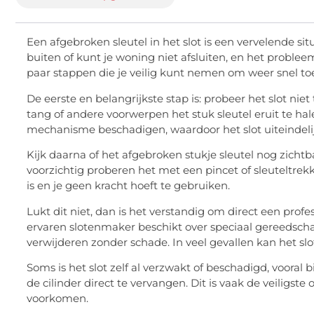
Een afgebroken sleutel in het slot is een vervelende s
buiten of kunt je woning niet afsluiten, en het probleem l
paar stappen die je veilig kunt nemen om weer snel to
De eerste en belangrijkste stap is: probeer het slot ni
tang of andere voorwerpen het stuk sleutel eruit te ha
mechanisme beschadigen, waardoor het slot uiteindeli
Kijk daarna of het afgebroken stukje sleutel nog zichtbaa
voorzichtig proberen het met een pincet of sleuteltrekk
is en je geen kracht hoeft te gebruiken.
Lukt dit niet, dan is het verstandig om direct een profe
ervaren slotenmaker beschikt over speciaal gereedschap
verwijderen zonder schade. In veel gevallen kan het sl
Soms is het slot zelf al verzwakt of beschadigd, vooral
de cilinder direct te vervangen. Dit is vaak de veiligs
voorkomen.