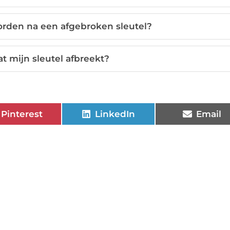
orden na een afgebroken sleutel?
t mijn sleutel afbreekt?
Pinterest
LinkedIn
Email