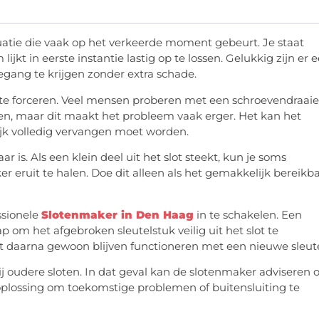
ituatie die vaak op het verkeerde moment gebeurt. Je staat
ijkt in eerste instantie lastig op te lossen. Gelukkig zijn er 
egang te krijgen zonder extra schade.
et te forceren. Veel mensen proberen met een schroevendraaie
len, maar dit maakt het probleem vaak erger. Het kan het
jk volledig vervangen moet worden.
r is. Als een klein deel uit het slot steekt, kun je soms
er eruit te halen. Doe dit alleen als het gemakkelijk bereikb
ssionele
Slotenmaker in Den Haag
in te schakelen. Een
 om het afgebroken sleutelstuk veilig uit het slot te
ot daarna gewoon blijven functioneren met een nieuwe sleute
 bij oudere sloten. In dat geval kan de slotenmaker adviseren
te oplossing om toekomstige problemen of buitensluiting te