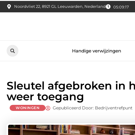
Noordvliet 22, 8921 GL Leeuwarden, Nederland
05:09:18
Handige verwijzingen
Sleutel afgebroken in he
weer toegang
Gepubliceerd Door: Bedrijventrefpunt
WONINGEN