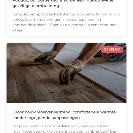
Pubquiz op locatie bedrijfsuitje: een interactieve en
gezellige teambuilding
Een pubquiz op locatie bedrijfsuitje is dé perfecte manier om
collega’s samen te brengen in een ontspannen en
competitieve sfeer. Of het nu op kantoor, in een restaurant
of een
ZAKELIJK
Droogbouw vloerverwarming: comfortabele warmte
zonder ingrijpende aanpassingen
Wil je genieten van de voordelen van vloerverwarming,
maar liever geen dikke cementlaag laten aanbrengen? Dan