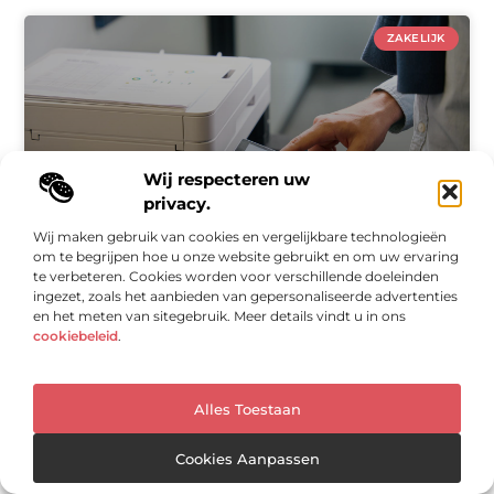
ZAKELIJK
Wij respecteren uw
privacy.
Wij maken gebruik van cookies en vergelijkbare technologieën
om te begrijpen hoe u onze website gebruikt en om uw ervaring
Optimaliseer jouw Printactiviteiten met Managed
te verbeteren. Cookies worden voor verschillende doeleinden
Print Service
ingezet, zoals het aanbieden van gepersonaliseerde advertenties
en het meten van sitegebruik. Meer details vindt u in ons
In de huidige bedrijfswereld, waar efficiëntie en
cookiebeleid
.
kostenbesparing centraal staan, is het beheer van
printactiviteiten een belangrijk aspect dat vaak over het
hoofd wordt gezien. Veel bedrijven worstelen met hoge
Alles Toestaan
ZAKELIJK
Cookies Aanpassen