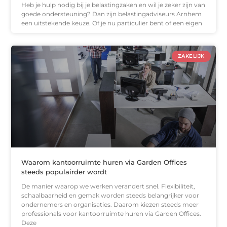
Heb je hulp nodig bij je belastingzaken en wil je zeker zijn van
goede ondersteuning? Dan zijn belastingadviseurs Arnhem
een uitstekende keuze. Of je nu particulier bent of een eigen
ZAKELIJK
Waarom kantoorruimte huren via Garden Offices
steeds populairder wordt
De manier waarop we werken verandert snel. Flexibiliteit,
schaalbaarheid en gemak worden steeds belangrijker voor
ondernemers en organisaties. Daarom kiezen steeds meer
professionals voor kantoorruimte huren via Garden Offices.
Deze