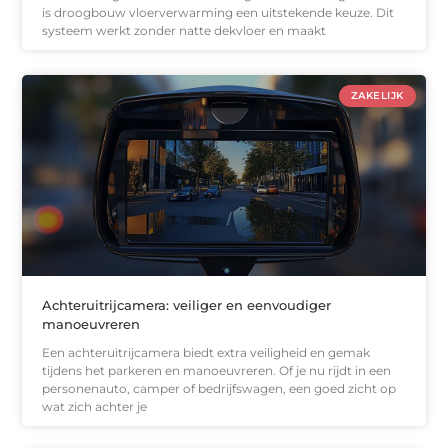
is droogbouw vloerverwarming een uitstekende keuze. Dit
systeem werkt zonder natte dekvloer en maakt
ZAKELIJK
Achteruitrijcamera: veiliger en eenvoudiger
manoeuvreren
Een achteruitrijcamera biedt extra veiligheid en gemak
tijdens het parkeren en manoeuvreren. Of je nu rijdt in een
personenauto, camper of bedrijfswagen, een goed zicht op
wat zich achter je