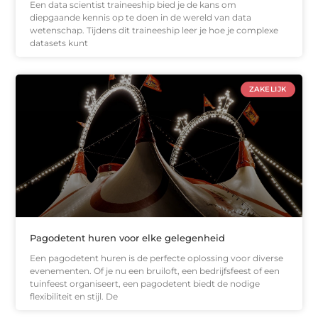
Een data scientist traineeship bied je de kans om
diepgaande kennis op te doen in de wereld van data
wetenschap. Tijdens dit traineeship leer je hoe je complexe
datasets kunt
ZAKELIJK
Pagodetent huren voor elke gelegenheid
Een pagodetent huren is de perfecte oplossing voor diverse
evenementen. Of je nu een bruiloft, een bedrijfsfeest of een
tuinfeest organiseert, een pagodetent biedt de nodige
flexibiliteit en stijl. De