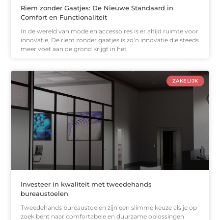
Riem zonder Gaatjes: De Nieuwe Standaard in
Comfort en Functionaliteit
In de wereld van mode en accessoires is er altijd ruimte voor
innovatie. De riem zonder gaatjes is zo’n innovatie die steeds
meer voet aan de grond krijgt in het
ZAKELIJK
Investeer in kwaliteit met tweedehands
bureaustoelen
Tweedehands bureaustoelen zijn een slimme keuze als je op
zoek bent naar comfortabele en duurzame oplossingen