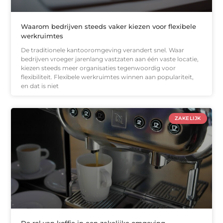
Waarom bedrijven steeds vaker kiezen voor flexibele
werkruimtes
De traditionele kantooromgeving verandert snel. Waar
bedrijven vroeger jarenlang vastzaten aan één vaste locatie,
kiezen steeds meer organisaties tegenwoordig voor
flexibiliteit. Flexibele werkruimtes winnen aan populariteit,
en dat is niet
ZAKELIJK
De rol van koffie in een zakelijke omgeving