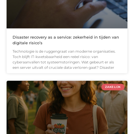
Disaster recovery as a service: zekerheid in tijden van
digitale risico’s
Technologie is de ruggengraat van moderne organisaties.
Toch blijft IT-kwetsbaarheid een reëel risico: van
cyberaanvallen tot systeemstoringen. Wat gebeurt er als
een server uitvalt of cruciale data verloren gaat? Disaster
ZAKELIJK