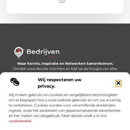
Waar Kennis, Inspiratie en Netwerken Samenkomen.
Ontdek waardevolle inzichten en blijf op de hoogte van alles
wat er speelt in de wereld.
Wij respecteren uw
Bericht categorie
privacy.
Wij maken gebruik van cookies en vergelijkbare technologieën
om te begrijpen hoe u onze website gebruikt en om uw ervaring
te verbeteren. Cookies worden voor verschillende doeleinden
Onze informatie
ingezet, zoals het aanbieden van gepersonaliseerde advertenties
en het meten van sitegebruik. Meer details vindt u in ons
Linkjes kopen: slimme SEO-tactiek of recept voor problemen?
Geld online verdienen: mythe, bijverdienste of nieuwe werkelijkheid?
cookiebeleid
.