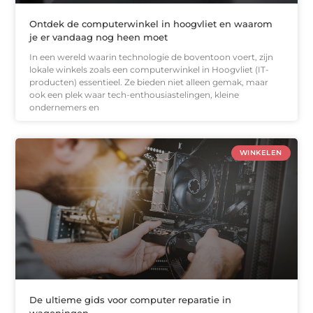
Ontdek de computerwinkel in hoogvliet en waarom
je er vandaag nog heen moet
In een wereld waarin technologie de boventoon voert, zijn
lokale winkels zoals een computerwinkel in Hoogvliet (IT-
producten) essentieel. Ze bieden niet alleen gemak, maar
ook een plek waar tech-enthousiastelingen, kleine
ondernemers en
WINKELEN
De ultieme gids voor computer reparatie in
wageningen