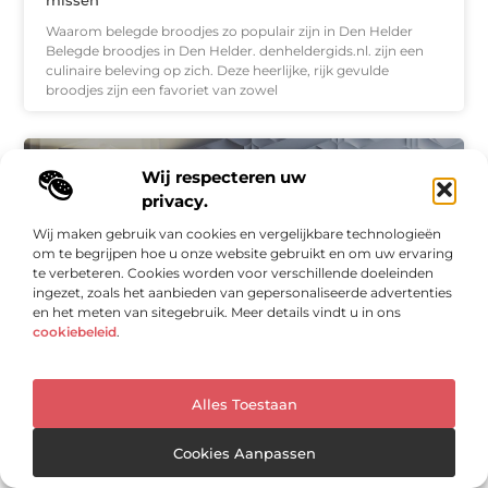
missen
Waarom belegde broodjes zo populair zijn in Den Helder
Belegde broodjes in Den Helder. denheldergids.nl. zijn een
culinaire beleving op zich. Deze heerlijke, rijk gevulde
broodjes zijn een favoriet van zowel
WINKELEN
Wij respecteren uw
privacy.
Wij maken gebruik van cookies en vergelijkbare technologieën
om te begrijpen hoe u onze website gebruikt en om uw ervaring
te verbeteren. Cookies worden voor verschillende doeleinden
ingezet, zoals het aanbieden van gepersonaliseerde advertenties
en het meten van sitegebruik. Meer details vindt u in ons
cookiebeleid
.
Hoe een Behanger in Sittard Uw Huis Kan
Alles Toestaan
Transformeren
Als u op zoek bent naar een manier om uw huis te
Cookies Aanpassen
vernieuwen zonder een complete verbouwing, kan
behangwerk precies zijn wat u nodig heeft. In deze