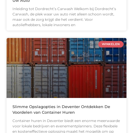
Uw Auto
Inleiding tot Dordrecht’s Carwash Welkom bij Dordrecht’s
Carwash, de plek waar uw auto niet alleen schoon wordt,
maar ook de zorg krijgt die het verdient. Voor
autoliefhebbers, lokale inwoners en
WINKELEN
Slimme Opslagopties in Deventer Ontdekken De
Voordelen van Container Huren
Container huren in Deventer biedt een enorme meerwaarde
voor lokale bedrijven en evenementplanners. Deze flexibele
en kosteneffectieve oplossing maakt het mogelijk om op