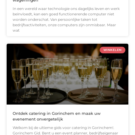
In een wereld waar technologie ons dagelijks leven en werk
beïnvloedt, kan een goed functionerende computer niet
worden onderschat. Van persoonlijke taken tot
bedrijfsactiviteiten, onze computers zijn onmisbaar. Maar
wat
WINKELEN
Ontdek catering in Gorinchem en maak uw
evenement onvergetelijk
Welkom bij de ultieme gids voor catering in Gorinchem!.
Gorinchem Gid. Bent u een event planner, bedrijfseigenaar