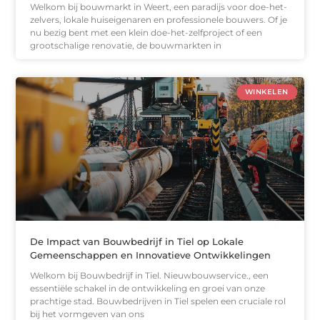
Welkom bij bouwmarkt in Weert, een paradijs voor doe-het-
zelvers, lokale huiseigenaren en professionele bouwers. Of je
nu bezig bent met een klein doe-het-zelfproject of een
grootschalige renovatie, de bouwmarkten in
WINKELEN
De Impact van Bouwbedrijf in Tiel op Lokale
Gemeenschappen en Innovatieve Ontwikkelingen
Welkom bij Bouwbedrijf in Tiel. Nieuwbouwservice., een
essentiële schakel in de ontwikkeling en groei van onze
prachtige stad. Bouwbedrijven in Tiel spelen een cruciale rol
bij het vormgeven van ons