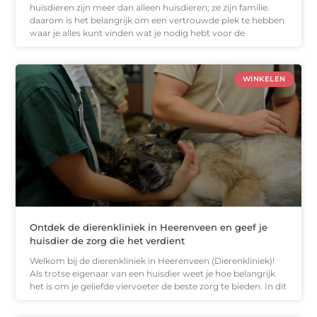
huisdieren zijn meer dan alleen huisdieren; ze zijn familie.
daarom is het belangrijk om een vertrouwde plek te hebben
waar je alles kunt vinden wat je nodig hebt voor de
WINKELEN
Ontdek de dierenkliniek in Heerenveen en geef je
huisdier de zorg die het verdient
Welkom bij de dierenkliniek in Heerenveen (Dierenkliniek)!
Als trotse eigenaar van een huisdier weet je hoe belangrijk
het is om je geliefde viervoeter de beste zorg te bieden. In dit