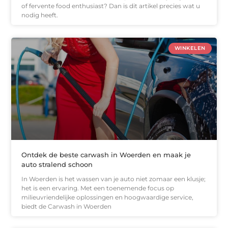
of fervente food enthusiast? Dan is dit artikel precies wat u
nodig heeft.
WINKELEN
Ontdek de beste carwash in Woerden en maak je
auto stralend schoon
In Woerden is het wassen van je auto niet zomaar een klusje;
het is een ervaring. Met een toenemende focus op
milieuvriendelijke oplossingen en hoogwaardige service,
biedt de Carwash in Woerden