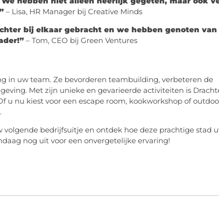
We hebben niet alleen heerlijk gegeten, maar ook v
”
– Lisa, HR Manager bij Creative Minds
chter bij elkaar gebracht en we hebben genoten van
ader!”
– Tom, CEO bij Green Ventures
ring in uw team. Ze bevorderen teambuilding, verbeteren de
ving. Met zijn unieke en gevarieerde activiteiten is Drach
Of u nu kiest voor een escape room, kookworkshop of outdoo
.
volgende bedrijfsuitje en ontdek hoe deze prachtige stad 
daag nog uit voor een onvergetelijke ervaring!