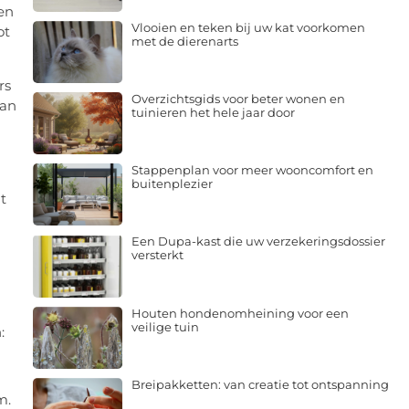
en
Vlooien en teken bij uw kat voorkomen
ot
met de dierenarts
rs
Overzichtsgids voor beter wonen en
kan
tuinieren het hele jaar door
Stappenplan voor meer wooncomfort en
buitenplezier
t
Een Dupa-kast die uw verzekeringsdossier
versterkt
Houten hondenomheining voor een
veilige tuin
:
Breipakketten: van creatie tot ontspanning
m.