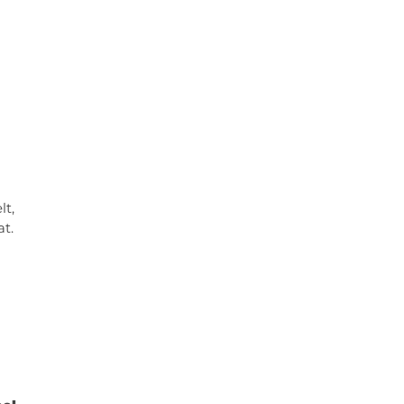
lt,
at.