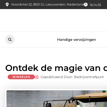
Noordvliet 22, 8921 GL Leeuwarden, Nederland
16:14:36
Handige verwijzingen
Ontdek de magie van d
Gepubliceerd Door: Bedrijventrefpunt
WINKELEN