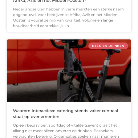
Afrika, Azië en het Midden-Oosten?
Nederlandse uien hebben in verre markten een sterke naam
opgebouwd. Voor bedrijven in Afrika, Azië en het Midden-
Oosten is vooral de mix van kwaliteit, volume en lange
houdbaarheid aantrekkelijk. In
ETEN EN DRINKEN
Waarom interactieve catering steeds vaker centraal
staat op evenementen
Op een beursvloer, sportdag of vitaliteitsevent draait het
allang niet meer alleen om eten en drinken. Bezoekers
verwachten beleving. Organisaties zoeken naar manieren