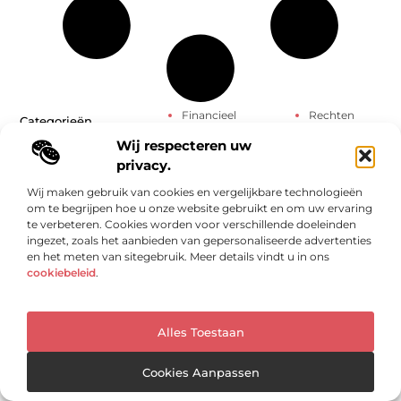
Financieel
Rechten
Categorieën
Fotografie
Relatie
Wij respecteren uw
Geschenken
Sport
Aanbiedingen
privacy.
Gezondheid
Startpaginas
Adverteren
Groothandel
Telefonie
Afvalverwerking
Wij maken gebruik van cookies en vergelijkbare technologieën
Haartransplantatie
Testing
Alarmsysteem
om te begrijpen hoe u onze website gebruikt en om uw ervaring
Hobby en vrije tijd
Toerisme
Architectuur
te verbeteren. Cookies worden voor verschillende doeleinden
Horeca
Tuin en
Auto’s en Motoren
ingezet, zoals het aanbieden van gepersonaliseerde advertenties
Huishoudelijk
buitenleven
Banen en
en het meten van sitegebruik. Meer details vindt u in ons
Industrie
Tweewielers
opleidingen
cookiebeleid
.
Internet
Uncategorized
Beauty en
Internet
Vakantie
verzorging
marketing
Verbouwen
Bedrijven
Kinderen
Vervoer en
Bloemen
Alles Toestaan
Kunst en Kitsch
transport
Blog
Management
Webdesign
Boeken en
Cookies Aanpassen
Marketing
Wijn
Tijdschriften
Media
Winkelen
Cadeau