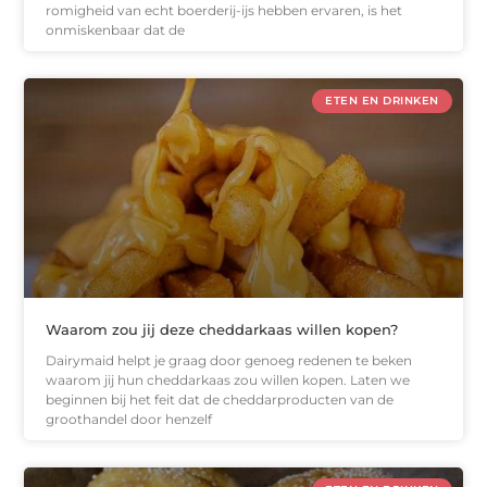
romigheid van echt boerderij-ijs hebben ervaren, is het
onmiskenbaar dat de
ETEN EN DRINKEN
Waarom zou jij deze cheddarkaas willen kopen?
Dairymaid helpt je graag door genoeg redenen te beken
waarom jij hun cheddarkaas zou willen kopen. Laten we
beginnen bij het feit dat de cheddarproducten van de
groothandel door henzelf