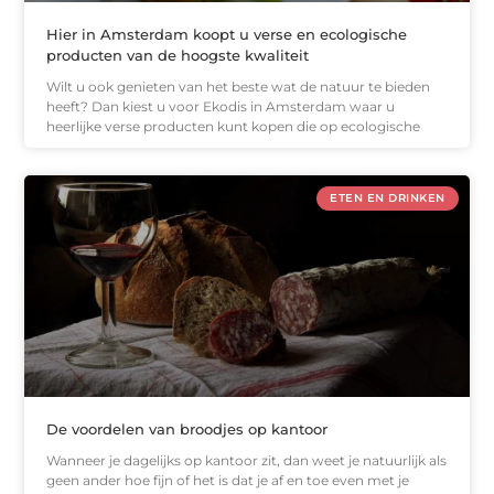
Hier in Amsterdam koopt u verse en ecologische
producten van de hoogste kwaliteit
Wilt u ook genieten van het beste wat de natuur te bieden
heeft? Dan kiest u voor Ekodis in Amsterdam waar u
heerlijke verse producten kunt kopen die op ecologische
ETEN EN DRINKEN
De voordelen van broodjes op kantoor
Wanneer je dagelijks op kantoor zit, dan weet je natuurlijk als
geen ander hoe fijn of het is dat je af en toe even met je