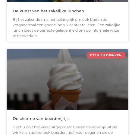
De kunst van het zakelijke lunchen
Bij het zakendoen is het belangrijk om ook buiten de
vergaderzaal een goede indruk achter te laten. Een zakelijke
lunch biedt de perfecte gelegenheid om op informele wijze
te netwerken
ETEN EN DRINKEN
De charme van boerderij-ijs
Hebt u ooit het verschil geproefd tussen gewoon ijs uit de
winkel en authentiek boerderij-ijs? Voor degenen die de