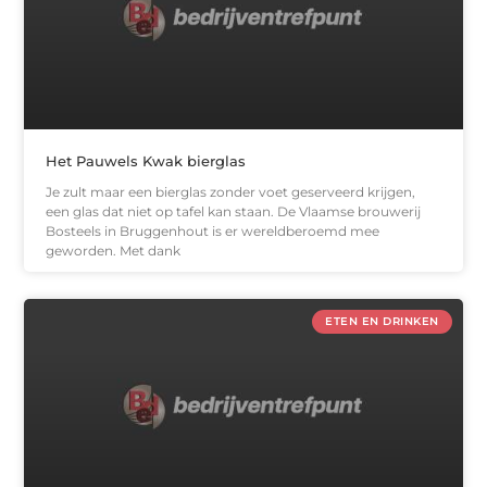
Het Pauwels Kwak bierglas
Je zult maar een bierglas zonder voet geserveerd krijgen,
een glas dat niet op tafel kan staan. De Vlaamse brouwerij
Bosteels in Bruggenhout is er wereldberoemd mee
geworden. Met dank
ETEN EN DRINKEN