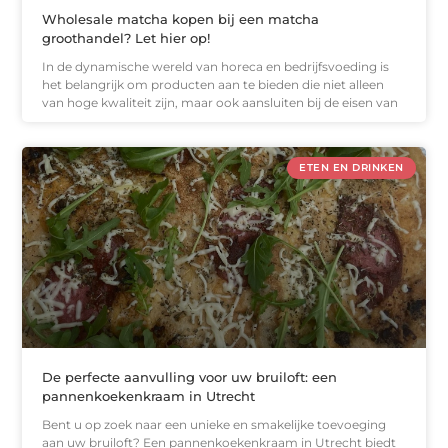
Wholesale matcha kopen bij een matcha
groothandel? Let hier op!
In de dynamische wereld van horeca en bedrijfsvoeding is
het belangrijk om producten aan te bieden die niet alleen
van hoge kwaliteit zijn, maar ook aansluiten bij de eisen van
ETEN EN DRINKEN
De perfecte aanvulling voor uw bruiloft: een
pannenkoekenkraam in Utrecht
Bent u op zoek naar een unieke en smakelijke toevoeging
aan uw bruiloft? Een pannenkoekenkraam in Utrecht biedt