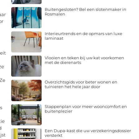
Buitengesloten? Bel een slotenmaker in
Rosmalen
aar
or
Interieurtrends en de opmars van luxe
laminaat
eit
Vlooien en teken bij uw kat voorkomen
met de dierenarts
ze
 Ze
Overzichtsgids voor beter wonen en
tuinieren het hele jaar door
Stappenplan voor meer wooncomfort en
s
buitenplezier
tie
d
Een Dupa-kast die uw verzekeringsdossier
jst
versterkt