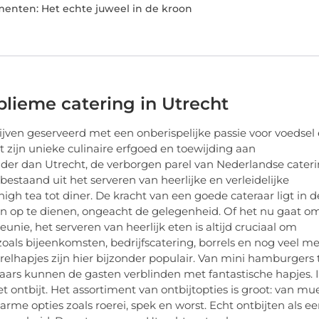
menten: Het echte juweel in de kroon
lieme catering in Utrecht
jven geserveerd met een onberispelijke passie voor voedsel
et zijn unieke culinaire erfgoed en toewijding aan
er dan Utrecht, de verborgen parel van Nederlandse cateri
bestaand uit het serveren van heerlijke en verleidelijke
 high tea tot diner. De kracht van een goede cateraar ligt in d
 op te dienen, ongeacht de gelegenheid. Of het nu gaat o
nie, het serveren van heerlijk eten is altijd cruciaal om
als bijeenkomsten, bedrijfscatering, borrels en nog veel me
relhapjes zijn hier bijzonder populair. Van mini hamburgers 
aars kunnen de gasten verblinden met fantastische hapjes. 
ontbijt. Het assortiment van ontbijtopties is groot: van mue
me opties zoals roerei, spek en worst. Echt ontbijten als e