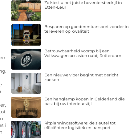
Zo kiest u het juiste hoveniersbedrijf in
Etten-Leur
Besparen op goederentransport zonder in
te leveren op kwaliteit
Betrouwbaarheid voorop bij een
Volkswagen occasion nabij Rotterdam
 en
ng.
Een nieuwe vloer begint met gericht
zoeken
e
m
Een hanglamp kopen in Gelderland die
past bij uw interieurstijl
er,
tot
In
Ritplanningssoftware: de sleutel tot
sli
efficiëntere logistiek en transport
en