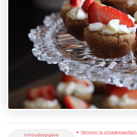
Verwen je smaakpapillen
Inhoudsopgave