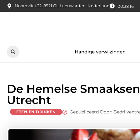
Noordvliet 22, 8921 GL Leeuwarden, Nederland
00:38:17
Handige verwijzingen
De Hemelse Smaaksensa
Utrecht
Gepubliceerd Door: Bedrijventr
ETEN EN DRINKEN