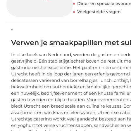
Diner en speciale evene
Veelgestelde vragen
“
Verwen je smaakpapillen met sub
In elke hoek van Nederland, worden de gasten en bedri
gastvrijheid. Eén stad stijgt echter boven de rest uit m
gastronomische excellentie. Het gaat om niemand mind
Utrecht heeft in de loop der jaren een erfenis gevormd 
delicatessen variërend van borrelhapjes, lunch, ontbijt,
bekwaamheid om authentieke en smakelijke gerechten
een huwelijk, bedrijfsevenement of een knusse familiereu
gasten tevreden en blij te houden. Voor evenementen zo
biedt Utrecht een breed scala aan culinaire keuzes. Bor
assortimenten van kaas en vleeswaren, Utrechtse cater
Utrechtse catering wordt veel aandacht besteed aan het 
en yoghurt tot verse vruchtensappen, sandwiches en war