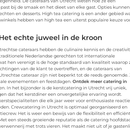
legenheid. De cateraars van Utrecht weten hoe ze een
st bij de smaak en het dieet van elke gast. Opties kunnen
erechten en desserts. High tea catering is een ander gebied w
eewinkels hebben van high tea een uiterst populaire keuze vo
Het echte juweel in de kroon
trechtse cateraars hebben de culinaire kennis en de creativit
traditionele Nederlandse gerechten tot internationale
r wat hen verenigt is de hoge standaard van kwaliteit waarop 
chtingen van de klant te overtreffen, en de cateraars van
Utrechtse cateraar zijn niet beperkt tot de reeds genoemde.
eciale evenementen en feestdagen.
Ontdek meer catering in
 In het bijzonder is de kerstcatering in Utrecht vrij uniek,
gen dat het kerstdiner een onvergetelijke ervaring wordt.
rstspecialiteiten die elk jaar weer voor enthousiaste reactie
eden. Crewcatering in Utrecht is optimaal georganiseerd en
crew. Het is weer een bewijs van de flexibiliteit en efficiën
 Met een steeds groeiende reputatie als de catering hoofdsta
erwennerij met trots vieren. Het maakt niet uit of je gastenli