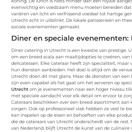
koning. De lunch is niets minder dan een royale aange
evenwichtig en voedzaam menu moeten bereiden dat pa
variëren van licht en verfrissend voedsel tot hartige g
Utrecht echt in uitblinkt. De lokale patisserieën en th
sociale evenementen gemaakt.
Diner en speciale evenementen: 
Diner catering in Utrecht is een kwestie van prestige. U
om een breed scala aan maaltijdopties te creëren, van 
delicatessen. Elke cateraar heeft zijn specialiteit, maa
hun diensten aanbieden. Het doel is altijd om de verwa
Utrecht doen dit met glans. Maar de diensten van een 
zijn even capabel als het gaat om het serveren op sp
Utrecht
om je evenementen naar een hoger niveau tillen.
met speciale aandacht voor elk detail om ervoor te zor
Cateraars beschikken over een breed assortiment aan ke
zorgen. Ook op professioneel vlak hebben ze veel te bi
kan inspelen op de eisen en behoeften van elke productie
die de cateraars van Utrecht onderscheidt van de rest.
van Nederland, blijft Utrecht de kunst van de culinaire v