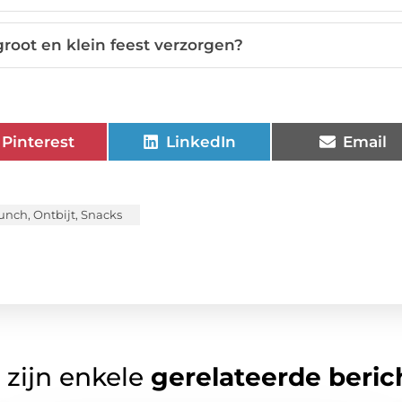
groot en klein feest verzorgen?
Pinterest
LinkedIn
Email
unch
,
Ontbijt
,
Snacks
 zijn enkele
gerelateerde beric