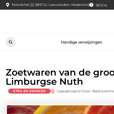
Noordvliet 22, 8921 GL Leeuwarden, Nederland
18:12:15
Handige verwijzingen
Zoetwaren van de groo
Limburgse Nuth
Gepubliceerd Door: Bedrijventr
ETEN EN DRINKEN