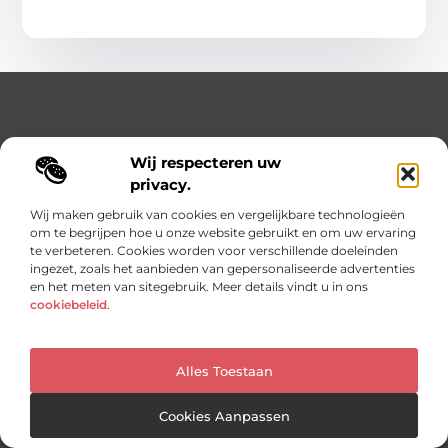
Wij respecteren uw
privacy.
Waar Kennis, Inspiratie en Netwerken Samenkomen.
Wij maken gebruik van cookies en vergelijkbare technologieën
Ontdek waardevolle inzichten en blijf op de hoogte van alles
om te begrijpen hoe u onze website gebruikt en om uw ervaring
wat er speelt in de wereld.
te verbeteren. Cookies worden voor verschillende doeleinden
ingezet, zoals het aanbieden van gepersonaliseerde advertenties
Bericht categorie
en het meten van sitegebruik. Meer details vindt u in ons
cookiebeleid
.
Onze informatie
Alles Toestaan
Linkjes kopen: slimme SEO-tactiek of recept voor problemen?
Geld online verdienen: mythe, bijverdienste of nieuwe werkelijkheid?
Cookies Aanpassen