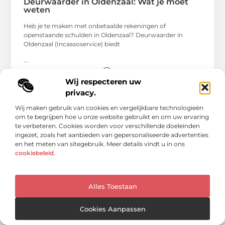
Deurwaarder in Oldenzaal: Wat je moet
weten
Heb je te maken met onbetaalde rekeningen of
openstaande schulden in Oldenzaal? Deurwaarder in
Oldenzaal (Incassoservice) biedt
...
Wij respecteren uw
privacy.
Wij maken gebruik van cookies en vergelijkbare technologieën
om te begrijpen hoe u onze website gebruikt en om uw ervaring
WINKELEN
te verbeteren. Cookies worden voor verschillende doeleinden
ingezet, zoals het aanbieden van gepersonaliseerde advertenties
en het meten van sitegebruik. Meer details vindt u in ons
cookiebeleid
.
Alles Toestaan
Cookies Aanpassen
Ontdek de damesmode in Kerkrade