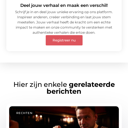
Deel jouw verhaal en maak een verschil!
Schrijf je in en deel jouw unieke ervaring op ons platform.
Inspireer anderen, creëer verbinding en laat jouw stem
meetellen. Jouw verhaal heeft de kracht om een echte
impact te maken en onze community te versterken met
authentieke verhalen die ertoe doen.
Registreer nu
Hier zijn enkele
gerelateerde
berichten
RECHTEN