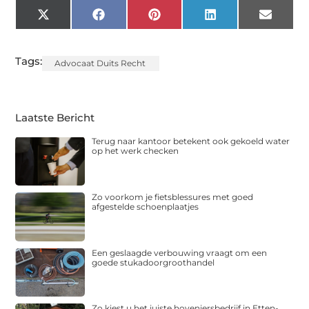
X
Facebook
Pinterest
LinkedIn
Email
(Twitter)
Tags:
Advocaat Duits Recht
Laatste Bericht
Terug naar kantoor betekent ook gekoeld water
op het werk checken
Zo voorkom je fietsblessures met goed
afgestelde schoenplaatjes
Een geslaagde verbouwing vraagt om een
goede stukadoorgroothandel
Zo kiest u het juiste hoveniersbedrijf in Etten-