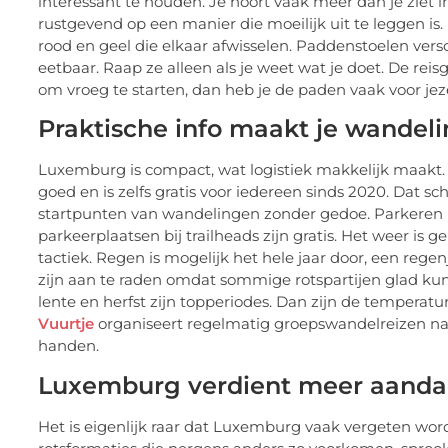
interessant te houden. Je hoort vaak meer dan je ziet i
rustgevend op een manier die moeilijk uit te leggen is. 
rood en geel die elkaar afwisselen. Paddenstoelen versc
eetbaar. Raap ze alleen als je weet wat je doet. De reisg
om vroeg te starten, dan heb je de paden vaak voor jeze
Praktische info maakt je wandeli
Luxemburg is compact, wat logistiek makkelijk maakt. Al
goed en is zelfs gratis voor iedereen sinds 2020. Dat sc
startpunten van wandelingen zonder gedoe. Parkeren is
parkeerplaatsen bij trailheads zijn gratis. Het weer is 
tactiek. Regen is mogelijk het hele jaar door, een reg
zijn aan te raden omdat sommige rotspartijen glad kunn
lente en herfst zijn topperiodes. Dan zijn de tempera
Vuurtje
organiseert regelmatig groepswandelreizen na
handen.
Luxemburg verdient meer aanda
Het is eigenlijk raar dat Luxemburg vaak vergeten wor