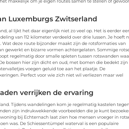
et makkelijk om je eigen routes samen te stellen of gewoo
 van Luxemburgs Zwitserland
 al lijkt het daar eigenlijk niet zo veel op. Het is eerder ee
eling van 112 kilometer verdeeld over drie lussen. Je hoeft n
jk. Wat deze route bijzonder maakt zijn de rotsformaties van
aan gewerkt en bizarre vormen achtergelaten. Sommige rots
 loopt regelmatig door smalle spleten tussen rotswanden waa
De bossen hier zijn dicht en oud, met bomen die bedekt zijn
tervalletjes voegen geluid toe aan het plaatje. De
keringen. Perfect voor wie zich niet wil verliezen maar wel
den verrijken de ervaring
n land. Tijdens wandelingen kom je regelmatig kastelen tege
ianden zijn indrukwekkende voorbeelden die je kunt bezoeke
woning bij Echternach laat zien hoe mensen vroeger in rots
toen was. De Schiessentümpel waterval is een populaire