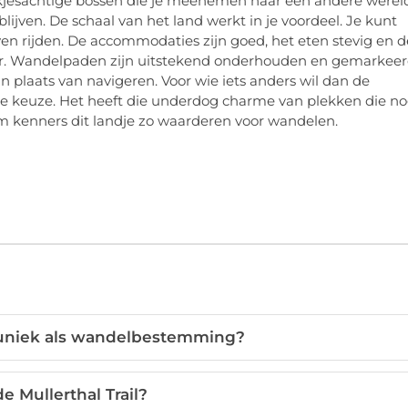
kjesachtige bossen die je meenemen naar een andere werel
ijven. De schaal van het land werkt in je voordeel. Je kunt
n rijden. De accommodaties zijn goed, het eten stevig en d
er. Wandelpaden zijn uitstekend onderhouden en gemarkeer
n plaats van navigeren. Voor wie iets anders wil dan de
 keuze. Het heeft die underdog charme van plekken die n
om kenners dit landje zo waarderen voor wandelen.
niek als wandelbestemming?
e Mullerthal Trail?