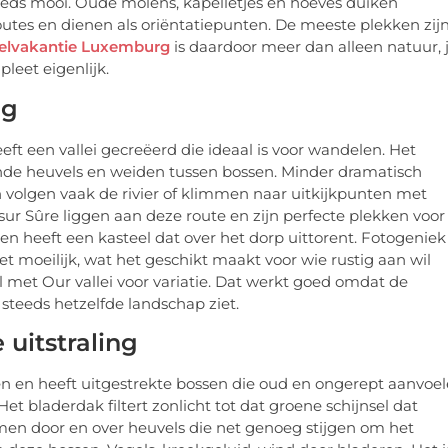
eeds mooi. Oude molens, kapelletjes en hoeves duiken
outes en dienen als oriëntatiepunten. De meeste plekken zij
lvakantie Luxemburg
is daardoor meer dan alleen natuur, 
leet eigenlijk.
ng
ft een vallei gecreëerd die ideaal is voor wandelen. Het
iende heuvels en weiden tussen bossen. Minder dramatisch
 volgen vaak de rivier of klimmen naar uitkijkpunten met
 sur Sûre liggen aan deze route en zijn perfecte plekken voor
 en heeft een kasteel dat over het dorp uittorent. Fotogeniek
et moeilijk, wat het geschikt maakt voor wie rustig aan wil
met Our vallei voor variatie. Dat werkt goed omdat de
e steeds hetzelfde landschap ziet.
uitstraling
n en heeft uitgestrekte bossen die oud en ongerept aanvoel
et bladerdak filtert zonlicht tot dat groene schijnsel dat
en door en over heuvels die net genoeg stijgen om het