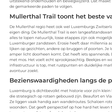
uitstekend onderhouden en bewegwijzerd. Dat maakt h
de gemarkeerde paden te volgen.
Mullerthal Trail toont het beste
De Mullerthal regio heet ook wel Luxemburgs Zwitserland,
eigen ding. De Mullerthal Trail is een langeafstandswand
alles te lopen natuurlijk, losse etappes zijn ook mogeli
Luxemburger zandsteen. Erosie heeft daar millennia 
lijken op gezichten, andere op bruggen of poorten. Je
amper licht doorheen komt. Dat heeft iets spannends. 
met mos. Het voelt echt sprookjesachtig. Beekjes en wa
infrastructuur is top, met rustpunten en duidelijke mar
avontuur zoekt.
Bezienswaardigheden langs de pa
Luxemburg is dichtbevolkt met historie voor zo’n klei
die strategisch op rotsen gebouwd zijn. Beaufort en V
Ze liggen vaak handig aan wandelroutes. Schaloen rots
woonden. Dat geeft perspectief op hoe hard het leven 