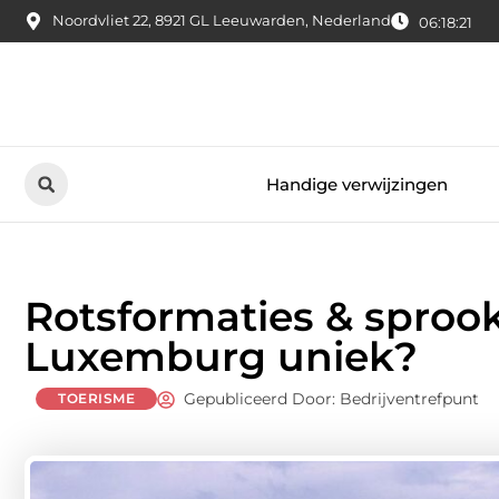
Noordvliet 22, 8921 GL Leeuwarden, Nederland
06:18:23
Handige verwijzingen
Rotsformaties & sproo
Luxemburg uniek?
Gepubliceerd Door: Bedrijventrefpunt
TOERISME