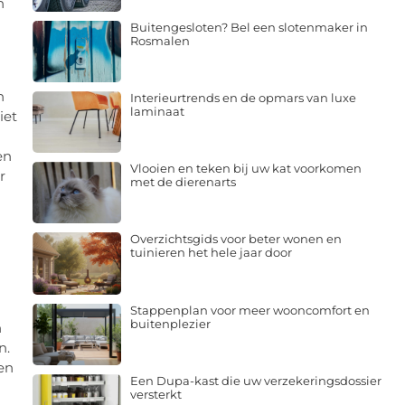
n
Buitengesloten? Bel een slotenmaker in
Rosmalen
n
Interieurtrends en de opmars van luxe
laminaat
iet
en
Vlooien en teken bij uw kat voorkomen
r
met de dierenarts
Overzichtsgids voor beter wonen en
tuinieren het hele jaar door
Stappenplan voor meer wooncomfort en
buitenplezier
n
n.
en
Een Dupa-kast die uw verzekeringsdossier
versterkt