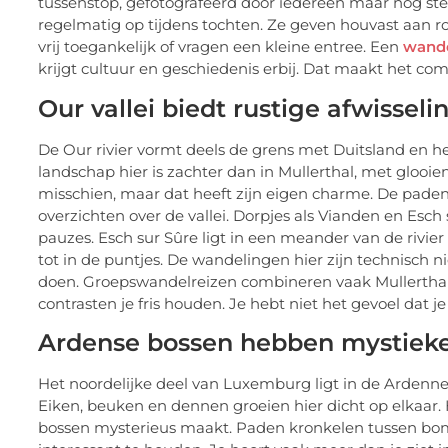
tussenstop, gefotografeerd door iedereen maar nog st
regelmatig op tijdens tochten. Ze geven houvast aan r
vrij toegankelijk of vragen een kleine entree. Een
wande
krijgt cultuur en geschiedenis erbij. Dat maakt het comp
Our vallei biedt rustige afwisseli
De Our rivier vormt deels de grens met Duitsland en hee
landschap hier is zachter dan in Mullerthal, met gloo
misschien, maar dat heeft zijn eigen charme. De paden
overzichten over de vallei. Dorpjes als Vianden en Esch
pauzes. Esch sur Sûre ligt in een meander van de rivier
tot in de puntjes. De wandelingen hier zijn technisch ni
doen. Groepswandelreizen combineren vaak Mullerthal 
contrasten je fris houden. Je hebt niet het gevoel dat j
Ardense bossen hebben mystieke 
Het noordelijke deel van Luxemburg ligt in de Ardenne
Eiken, beuken en dennen groeien hier dicht op elkaar. H
bossen mysterieus maakt. Paden kronkelen tussen bom