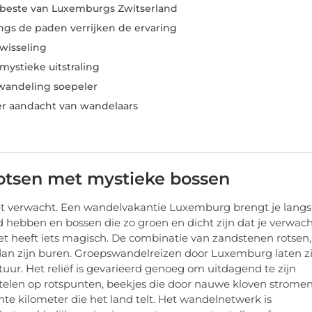
et beste van Luxemburgs Zwitserland
gs de paden verrijken de ervaring
fwisseling
ystieke uitstraling
 wandeling soepeler
r aandacht van wandelaars
otsen met mystieke bossen
et verwacht. Een wandelvakantie Luxemburg brengt je langs
d hebben en bossen die zo groen en dicht zijn dat je verwac
t heeft iets magisch. De combinatie van zandstenen rotsen,
dan zijn buren. Groepswandelreizen door Luxemburg laten z
ur. Het reliëf is gevarieerd genoeg om uitdagend te zijn
stelen op rotspunten, beekjes die door nauwe kloven strome
nte kilometer die het land telt. Het wandelnetwerk is