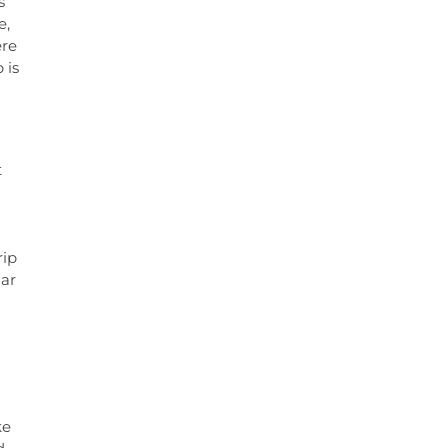
s
e,
ere
 is
t
rip
aar
ke