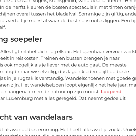
n deze bossen. Vogels, kreekgeluid, wind door bladeren. Het i
In de herfst kleuren de bossen spectaculair, met tinten oranj
hijnen overal tussen het bladafval. Sommige zijn giftig, and
ids vertelt je meestal waar de beste bosroutes liggen. Een tip
lf.
ng soepeler
les ligt relatief dicht bij elkaar. Het openbaar vervoer werk
heelt in reiskosten. Treinen en bussen brengen je naar
 ook mogelijk als je liever met de auto gaat. De meeste
gematigd maar wisselvallig, dus lagen kleden blijft de beste
enjas in je rugzak is verstandig. Wandelschoenen met goede g
en zijn. Het wandelseizoen loopt eigenlijk het hele jaar, m
turen aangenaam en de natuur op zijn mooist.
Loopend
ar Luxemburg met alles geregeld. Dat neemt gedoe uit
cht van wandelaars
dt als wandelbestemming. Het heeft alles wat je zoekt. Unie