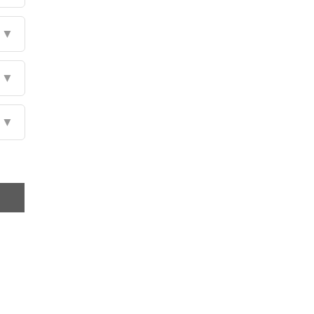
▼
▼
▼