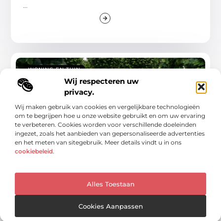
...
WONING EN TUIN
Wij respecteren uw
privacy.
Wij maken gebruik van cookies en vergelijkbare technologieën
om te begrijpen hoe u onze website gebruikt en om uw ervaring
te verbeteren. Cookies worden voor verschillende doeleinden
ingezet, zoals het aanbieden van gepersonaliseerde advertenties
en het meten van sitegebruik. Meer details vindt u in ons
cookiebeleid
.
Je tuin laten aanleggen: zo pak je het slim
aan
Een nieuwe tuin laten aanleggen? Daar komt meer bij
Alles Toestaan
kijken dan alleen het kiezen van
Cookies Aanpassen
...