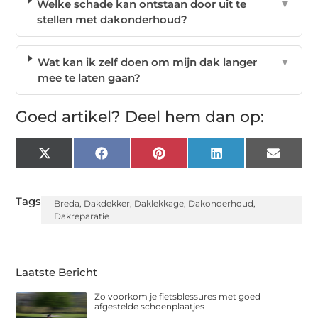
Welke schade kan ontstaan door uit te
▼
stellen met dakonderhoud?
Wat kan ik zelf doen om mijn dak langer
▼
mee te laten gaan?
Goed artikel? Deel hem dan op:
X
Facebook
Pinterest
LinkedIn
Email
(Twitter)
Tags:
Breda
,
Dakdekker
,
Daklekkage
,
Dakonderhoud
,
Dakreparatie
Laatste Bericht
Zo voorkom je fietsblessures met goed
afgestelde schoenplaatjes