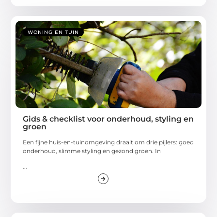
WONING EN TUIN
Gids & checklist voor onderhoud, styling en
groen
Een fijne huis-en-tuinomgeving draait om drie pijlers: goed
onderhoud, slimme styling en gezond groen. In
...