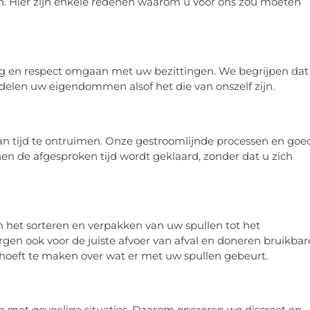
en. Hier zijn enkele redenen waarom u voor ons zou moeten
org en respect omgaan met uw bezittingen. We begrijpen dat
elen uw eigendommen alsof het die van onszelf zijn.
n tijd te ontruimen. Onze gestroomlijnde processen en goe
n de afgesproken tijd wordt geklaard, zonder dat u zich
 het sorteren en verpakken van uw spullen tot het
n ook voor de juiste afvoer van afval en doneren bruikbar
hoeft te maken over wat er met uw spullen gebeurt.
 met gevoelige situaties. Daarom opereren we discreet en