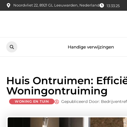
Noordvliet 22, 8921 GL Leeuwarden, Nederland
13:33:26
Handige verwijzingen
Huis Ontruimen: Effici
Woningontruiming
Gepubliceerd Door: Bedrijventre
WONING EN TUIN