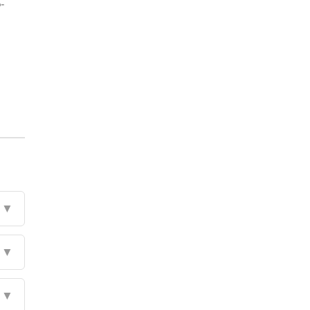
-
▼
▼
▼