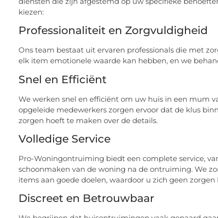
diensten die zijn afgestemd op uw specifieke behoeft
kiezen:
Professionaliteit en Zorgvuldigheid
Ons team bestaat uit ervaren professionals die met z
elk item emotionele waarde kan hebben, en we behand
Snel en Efficiënt
We werken snel en efficiënt om uw huis in een mum va
opgeleide medewerkers zorgen ervoor dat de klus binne
zorgen hoeft te maken over de details.
Volledige Service
Pro-Woningontruiming biedt een complete service, van
schoonmaken van de woning na de ontruiming. We zorge
items aan goede doelen, waardoor u zich geen zorgen 
Discreet en Betrouwbaar
We begrijpen dat huisontruimingen vaak gepaard gaan