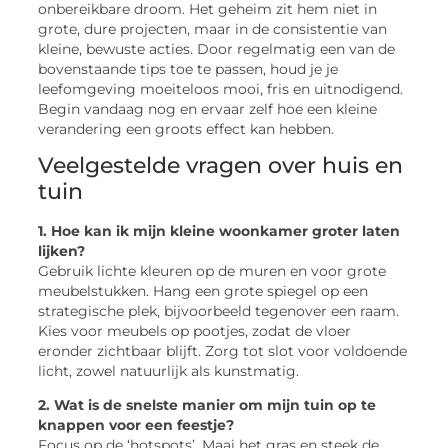
onbereikbare droom. Het geheim zit hem niet in
grote, dure projecten, maar in de consistentie van
kleine, bewuste acties. Door regelmatig een van de
bovenstaande tips toe te passen, houd je je
leefomgeving moeiteloos mooi, fris en uitnodigend.
Begin vandaag nog en ervaar zelf hoe een kleine
verandering een groots effect kan hebben.
Veelgestelde vragen over huis en
tuin
1. Hoe kan ik mijn kleine woonkamer groter laten
lijken?
Gebruik lichte kleuren op de muren en voor grote
meubelstukken. Hang een grote spiegel op een
strategische plek, bijvoorbeeld tegenover een raam.
Kies voor meubels op pootjes, zodat de vloer
eronder zichtbaar blijft. Zorg tot slot voor voldoende
licht, zowel natuurlijk als kunstmatig.
2. Wat is de snelste manier om mijn tuin op te
knappen voor een feestje?
Focus op de ‘hotspots’. Maai het gras en steek de