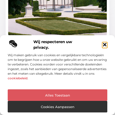
Wij respecteren uw
Je tuin laten aanleggen: zo pak je het slim
aan
privacy.
Een nieuwe tuin laten aanleggen? Daar komt meer bij
Wij maken gebruik van cookies en vergelijkbare technologieën
kijken dan alleen het kiezen van
om te begrijpen hoe u onze website gebruikt en om uw ervaring
te verbeteren. Cookies worden voor verschillende doeleinden
...
ingezet, zoals het aanbieden van gepersonaliseerde advertenties
en het meten van sitegebruik. Meer details vindt u in ons
cookiebeleid
.
Alles Toestaan
WONING EN TUIN
Cookies Aanpassen