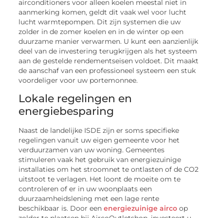
airconditioners voor alleen koelen meestal niet in
aanmerking komen, geldt dit vaak wel voor lucht
lucht warmtepompen. Dit zijn systemen die uw
zolder in de zomer koelen en in de winter op een
duurzame manier verwarmen. U kunt een aanzienlijk
deel van de investering terugkrijgen als het systeem
aan de gestelde rendementseisen voldoet. Dit maakt
de aanschaf van een professioneel systeem een stuk
voordeliger voor uw portemonnee.
Lokale regelingen en
energiebesparing
Naast de landelijke ISDE zijn er soms specifieke
regelingen vanuit uw eigen gemeente voor het
verduurzamen van uw woning. Gemeentes
stimuleren vaak het gebruik van energiezuinige
installaties om het stroomnet te ontlasten of de CO2
uitstoot te verlagen. Het loont de moeite om te
controleren of er in uw woonplaats een
duurzaamheidslening met een lage rente
beschikbaar is. Door een
energiezuinige airco
op
zolder te plaatsen bij AircoOutletshop, investeert u