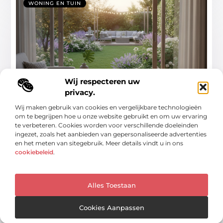
WONING EN TUIN
Wij respecteren uw
privacy.
Snelle gids voor meer rust in huis en
plezier in de tuin
Wij maken gebruik van cookies en vergelijkbare technologieën
om te begrijpen hoe u onze website gebruikt en om uw ervaring
Creëer uw eigen oase: een handleiding voor een sereen
te verbeteren. Cookies worden voor verschillende doeleinden
huis en een levendige tuin In
ingezet, zoals het aanbieden van gepersonaliseerde advertenties
...
en het meten van sitegebruik. Meer details vindt u in ons
cookiebeleid
.
Alles Toestaan
WONING EN TUIN
Cookies Aanpassen