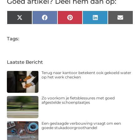
Goed artikel? Deel hem dan op:
X
Facebook
Pinterest
LinkedIn
Email
(Twitter)
Tags:
Laatste Bericht
Terug naar kantoor betekent ook gekoeld water
op het werk checken
Zo voorkom je fietsblessures met goed
afgestelde schoenplaatjes
Een geslaagde verbouwing vraagt om een
goede stukadoorgroothandel