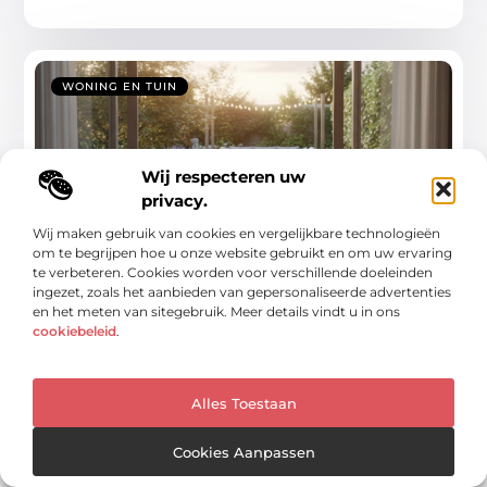
WONING EN TUIN
Wij respecteren uw
privacy.
Wij maken gebruik van cookies en vergelijkbare technologieën
om te begrijpen hoe u onze website gebruikt en om uw ervaring
te verbeteren. Cookies worden voor verschillende doeleinden
Snelle gids voor meer rust in huis en
ingezet, zoals het aanbieden van gepersonaliseerde advertenties
plezier in de tuin
en het meten van sitegebruik. Meer details vindt u in ons
cookiebeleid
.
Creëer uw eigen oase: een handleiding voor een sereen
huis en een levendige tuin In
...
Alles Toestaan
Cookies Aanpassen