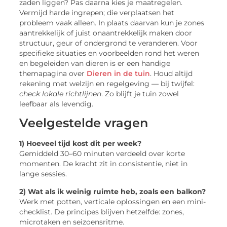
zaden liggen? Pas daarna kies je maatregelen.
Vermijd harde ingrepen; die verplaatsen het
probleem vaak alleen. In plaats daarvan kun je zones
aantrekkelijk of juist onaantrekkelijk maken door
structuur, geur of ondergrond te veranderen. Voor
specifieke situaties en voorbeelden rond het weren
en begeleiden van dieren is er een handige
themapagina over
Dieren in de tuin
. Houd altijd
rekening met welzijn en regelgeving — bij twijfel:
check lokale richtlijnen
. Zo blijft je tuin zowel
leefbaar als levendig.
Veelgestelde vragen
1) Hoeveel tijd kost dit per week?
Gemiddeld 30–60 minuten verdeeld over korte
momenten. De kracht zit in consistentie, niet in
lange sessies.
2) Wat als ik weinig ruimte heb, zoals een balkon?
Werk met potten, verticale oplossingen en een mini-
checklist. De principes blijven hetzelfde: zones,
microtaken en seizoensritme.