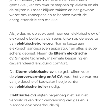
je zou denken, hierdoor wordt het wel steeds
gemakkelijker om over te stappen op elektra en als
de prijzen nu maar blijven zakken en het gewoon
wordt om zonnepanelen te hebben wordt de
energietransitie een makkie.
Als je dus nu op zoek bent naar een elektrische cv of
elektrische boiler, ga dan eens kijken op de website
van
elektrischeboiler.eu
. Ruime keuze aan
elektrisch aangedreven apparatuur en alles is super
scherp geprijst. Neem de
Elterm elektrische
cv
. Simpele techniek, maximale besparing en
gegarandeerd langdurig comfort.
De
Elterm elektrische cv
is te gebruiken voor
de
vloerverwarming en/of CV.
Voor het verwarmen
van je douche of badwater heb je echter
een
elektrische boiler
nodig.
Elektrische cvś
slijten nagenoeg niet, zal niet
vervuild raken door verbranding van gas en is
hierdoor ook onderhoudsvrij.