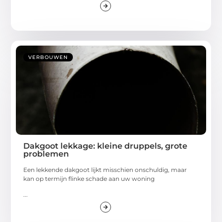
VERBOUWEN
Dakgoot lekkage: kleine druppels, grote
problemen
Een lekkende dakgoot lijkt misschien onschuldig, maar
kan op termijn flinke schade aan uw woning
...