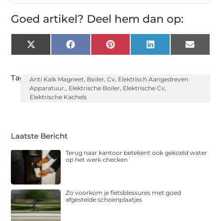
Goed artikel? Deel hem dan op:
X
Facebook
Pinterest
LinkedIn
Email
(Twitter)
Tags:
Anti Kalk Magneet
,
Boiler
,
Cv
,
Elektrisch Aangedreven
Apparatuur.
,
Elektrische Boiler
,
Elektrische Cv
,
Elektrische Kachels
Laatste Bericht
Terug naar kantoor betekent ook gekoeld water
op het werk checken
Zo voorkom je fietsblessures met goed
afgestelde schoenplaatjes