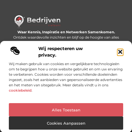
Waar Kennis, Inspiratie en Netwerken Samenkomen.
Ontdek waardevolle inzichten en blijf op de hoogte van alles
wat er speelt in de wereld.
Wij respecteren uw
Bericht categorie
privacy.
Wij maken gebruik van cookies en vergelijkbare technologieën
om te begrijpen hoe u onze website gebruikt en om uw ervaring
te verbeteren. Cookies worden voor verschillende doeleinden
Onze informatie
ingezet, zoals het aanbieden van gepersonaliseerde advertenties
en het meten van sitegebruik. Meer details vindt u in ons
Linkjes kopen: slimme SEO-tactiek of recept voor problemen?
Geld online verdienen: mythe, bijverdienste of nieuwe werkelijkheid?
cookiebeleid
.
Alles Toestaan
Website index
Cookiebeleid (EU)
@2025 www.bedrijventrefpunt.nl. All Right Reserved.
Cookies Aanpassen