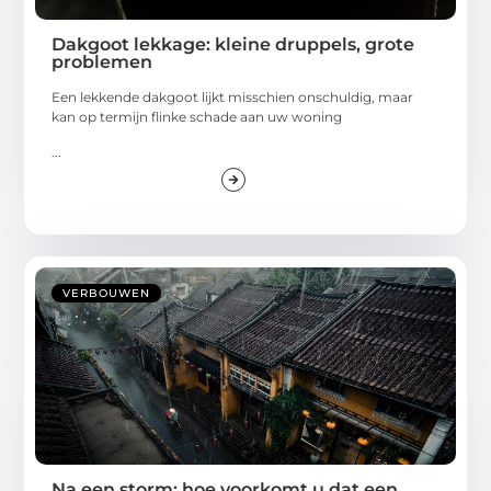
Dakgoot lekkage: kleine druppels, grote
problemen
Een lekkende dakgoot lijkt misschien onschuldig, maar
kan op termijn flinke schade aan uw woning
...
VERBOUWEN
Na een storm: hoe voorkomt u dat een