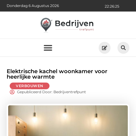
Donderdag 6 Augustus 2026
22:26:26
Elektrische kachel woonkamer voor
heerlijke warmte
VERBOUWEN
Gepubliceerd Door: Bedrijventrefpunt