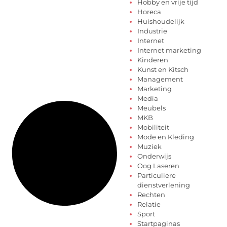
Hobby en vrije tijd
Horeca
Huishoudelijk
Industrie
Internet
Internet marketing
Kinderen
Kunst en Kitsch
Management
Marketing
Media
Meubels
MKB
Mobiliteit
Mode en Kleding
Muziek
Onderwijs
Oog Laseren
Particuliere
dienstverlening
Rechten
Relatie
Sport
Startpaginas