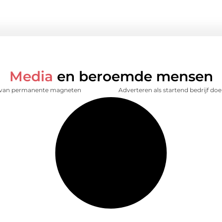
Media
en beroemde mensen
 van permanente magneten
Adverteren als startend bedrijf doe 