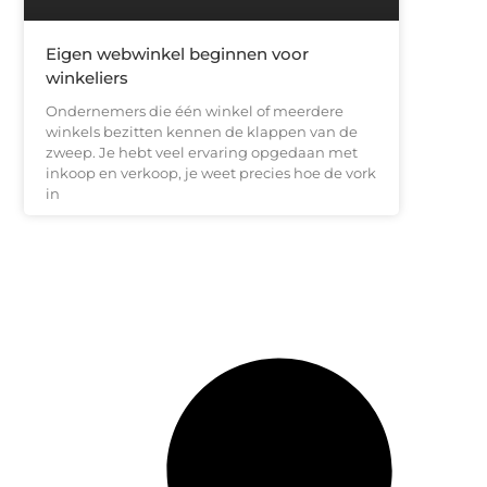
Eigen webwinkel beginnen voor
winkeliers
Ondernemers die één winkel of meerdere
winkels bezitten kennen de klappen van de
zweep. Je hebt veel ervaring opgedaan met
inkoop en verkoop, je weet precies hoe de vork
in