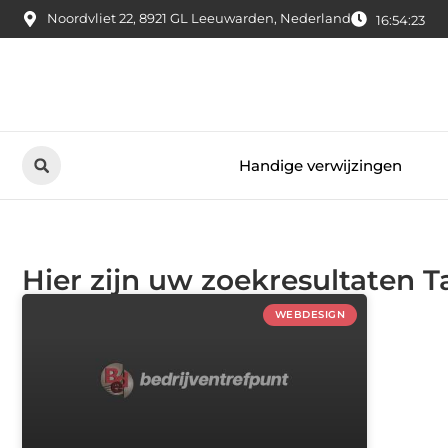
Noordvliet 22, 8921 GL Leeuwarden, Nederland
16:54:23
Handige verwijzingen
Hier zijn uw zoekresultaten T
WEBDESIGN