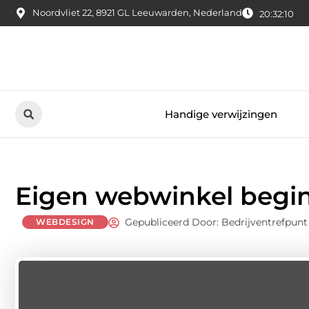
Noordvliet 22, 8921 GL Leeuwarden, Nederland
20:32:11
Handige verwijzingen
Eigen webwinkel begin
Gepubliceerd Door: Bedrijventrefpunt
WEBDESIGN