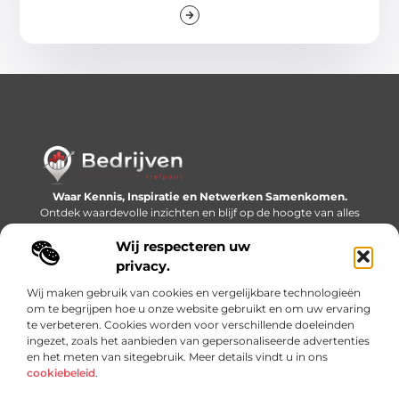
Waar Kennis, Inspiratie en Netwerken Samenkomen.
Ontdek waardevolle inzichten en blijf op de hoogte van alles
wat er speelt in de wereld.
Wij respecteren uw
Bericht categorie
privacy.
Wij maken gebruik van cookies en vergelijkbare technologieën
om te begrijpen hoe u onze website gebruikt en om uw ervaring
te verbeteren. Cookies worden voor verschillende doeleinden
Onze informatie
ingezet, zoals het aanbieden van gepersonaliseerde advertenties
en het meten van sitegebruik. Meer details vindt u in ons
Linkjes kopen: slimme SEO-tactiek of recept voor problemen?
Geld online verdienen: mythe, bijverdienste of nieuwe werkelijkheid?
cookiebeleid
.