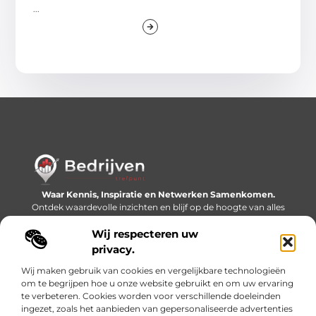
...
Waar Kennis, Inspiratie en Netwerken Samenkomen.
Ontdek waardevolle inzichten en blijf op de hoogte van alles
wat er speelt in de wereld.
Wij respecteren uw
Bericht categorie
privacy.
Wij maken gebruik van cookies en vergelijkbare technologieën
om te begrijpen hoe u onze website gebruikt en om uw ervaring
te verbeteren. Cookies worden voor verschillende doeleinden
Onze informatie
ingezet, zoals het aanbieden van gepersonaliseerde advertenties