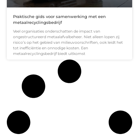
Praktische gids voor samenwerking met een
metaalrecyclingsbedrijf
Veel organisaties onderschatten de impact van
ongestructureerd metaalafvalbeheer. Niet alleen lopen zij
risico’s op het gebied van milieuvoorschriften, ook leidt het
tot inefficiëntie en onnodige kosten. Een
metaalrecyclingsbedrijf biedt uitkomst