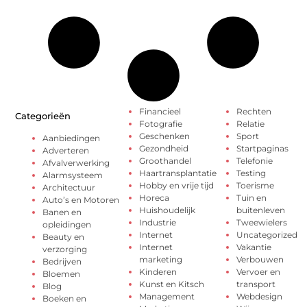
Financieel
Rechten
Categorieën
Fotografie
Relatie
Geschenken
Sport
Aanbiedingen
Gezondheid
Startpaginas
Adverteren
Groothandel
Telefonie
Afvalverwerking
Haartransplantatie
Testing
Alarmsysteem
Hobby en vrije tijd
Toerisme
Architectuur
Horeca
Tuin en
Auto’s en Motoren
Huishoudelijk
buitenleven
Banen en
Industrie
Tweewielers
opleidingen
Internet
Uncategorized
Beauty en
Internet
Vakantie
verzorging
marketing
Verbouwen
Bedrijven
Kinderen
Vervoer en
Bloemen
Kunst en Kitsch
transport
Blog
Management
Webdesign
Boeken en