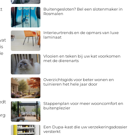
kt
Buitengesloten? Bel een slotenmaker in
Rosmalen
Interieurtrends en de opmars van luxe
laminaat
wat
is
de
Vlooien en teken bij uw kat voorkomen
met de dierenarts
Overzichtsgids voor beter wonen en
tuinieren het hele jaar door
edt
Stappenplan voor meer wooncomfort en
buitenplezier
org
Een Dupa-kast die uw verzekeringsdossier
versterkt