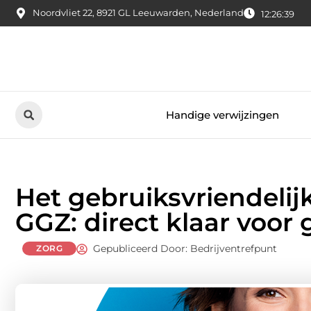
Noordvliet 22, 8921 GL Leeuwarden, Nederland
12:26:40
Handige verwijzingen
Het gebruiksvriendeli
GGZ: direct klaar voor 
Gepubliceerd Door: Bedrijventrefpunt
ZORG