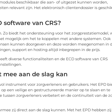
modules beschikbaar die aan- of uitgezet kunnen worden,
ten relevant zijn. Het elektronisch clientendossier is geschi
D software van CRS?
. Zo biedt het ondersteuning voor het zorgprestatiemodel, 
s het mogelijk om het te koppelen met andere systemen. Ook 
wensen kunnen doorgeven en deze worden meegenomen in 
gen, support en hosting altijd inbegrepen in de prijs.
eeft diverse functionaliteiten en de ECD software van CRS
nstellingen.
t mee aan de slag kan
vol instrument voor zorgverleners en gebruikers. Het EPD bi
p een veilige en gestructureerde manier op te slaan en te
e tussen zorgverleners verbetert en de continuïteit van de z
rmee zij direct aan de slag kunnen. Met het EPD hebben zij