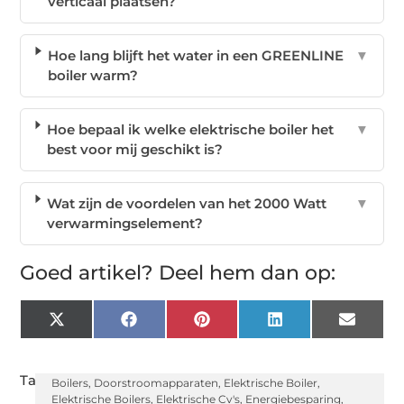
verticaal plaatsen?
Hoe lang blijft het water in een GREENLINE
▼
boiler warm?
Hoe bepaal ik welke elektrische boiler het
▼
best voor mij geschikt is?
Wat zijn de voordelen van het 2000 Watt
▼
verwarmingselement?
Goed artikel? Deel hem dan op:
X
Facebook
Pinterest
LinkedIn
Email
(Twitter)
Tags:
Boilers
,
Doorstroomapparaten
,
Elektrische Boiler
,
Elektrische Boilers
,
Elektrische Cv's
,
Energiebesparing
,