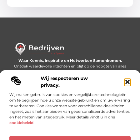
Waar Kennis, Inspiratie en Netwerken Samenkomen.
Ontdek waardevolle inzichten en blijf op de hoogte van alles
wat er speelt in de wereld.
Wij respecteren uw
Bericht categorie
privacy.
Wij maken gebruik van cookies en vergelijkbare technologieën
om te begrijpen hoe u onze website gebruikt en om uw ervaring
te verbeteren. Cookies worden voor verschillende doeleinden
Onze informatie
ingezet, zoals het aanbieden van gepersonaliseerde advertenties
en het meten van sitegebruik. Meer details vindt u in ons
Linkjes kopen: slimme SEO-tactiek of recept voor problemen?
Geld online verdienen: mythe, bijverdienste of nieuwe werkelijkheid?
cookiebeleid
.