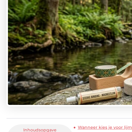
Wanneer kies je voor lijm
Inhoudsopgave