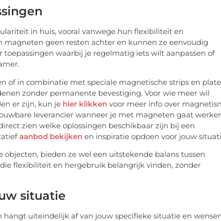
ssingen
iteit in huis, vooral vanwege hun flexibiliteit en
aten magneten geen resten achter en kunnen ze eenvoudig
r toepassingen waarbij je regelmatig iets wilt aanpassen of
kamer.
of in combinatie met speciale magnetische strips en plate
denen zonder permanente bevestiging. Voor wie meer wil
n er zijn, kun je
hier klikken
voor meer info over magnetis
trouwbare leverancier wanneer je met magneten gaat werken
e direct zien welke oplossingen beschikbaar zijn bij een
tatief
aanbod bekijken
en inspiratie opdoen voor jouw situati
 objecten, bieden ze wel een uitstekende balans tussen
die flexibiliteit en hergebruik belangrijk vinden, zonder
uw situatie
hangt uiteindelijk af van jouw specifieke situatie en wensen