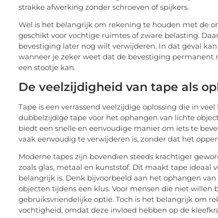
strakke afwerking zonder schroeven of spijkers.
Wel is het belangrijk om rekening te houden met de onde
geschikt voor vochtige ruimtes of zware belasting. Daar
bevestiging later nog wilt verwijderen. In dat geval k
wanneer je zeker weet dat de bevestiging permanent m
een stootje kan.
De veelzijdigheid van tape als op
Tape is een verrassend veelzijdige oplossing die in vee
dubbelzijdige tape voor het ophangen van lichte obje
biedt een snelle en eenvoudige manier om iets te beve
vaak eenvoudig te verwijderen is, zonder dat het opper
Moderne tapes zijn bovendien steeds krachtiger geword
zoals glas, metaal en kunststof. Dit maakt tape ideaal voo
belangrijk is. Denk bijvoorbeeld aan het ophangen van 
objecten tijdens een klus. Voor mensen die niet willen 
gebruiksvriendelijke optie. Toch is het belangrijk om 
vochtigheid, omdat deze invloed hebben op de kleefk