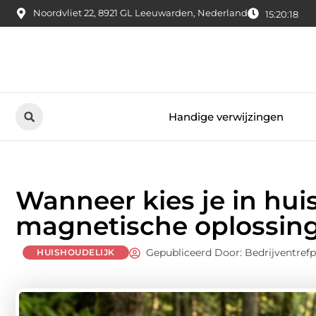
Noordvliet 22, 8921 GL Leeuwarden, Nederland
15:20:20
Handige verwijzingen
Wanneer kies je in huis
magnetische oplossin
Gepubliceerd Door: Bedrijventref
HUISHOUDELIJK