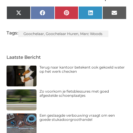
X
Facebook
Pinterest
LinkedIn
Email
(Twitter)
Tags:
Goochelaar
,
Goochelaar Huren
,
Marc Woods
Laatste Bericht
Terug naar kantoor betekent ook gekoeld water
op het werk checken
Zo voorkom je fietsblessures met goed
afgestelde schoenplaatjes
Een geslaagde verbouwing vraagt om een
goede stukadoorgroothandel