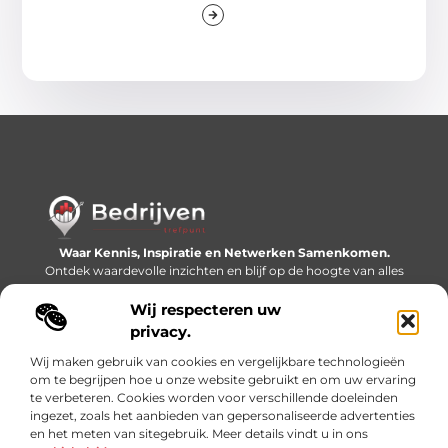
Waar Kennis, Inspiratie en Netwerken Samenkomen.
Ontdek waardevolle inzichten en blijf op de hoogte van alles
wat er speelt in de wereld.
Wij respecteren uw
Bericht categorie
privacy.
Wij maken gebruik van cookies en vergelijkbare technologieën
om te begrijpen hoe u onze website gebruikt en om uw ervaring
te verbeteren. Cookies worden voor verschillende doeleinden
Onze informatie
ingezet, zoals het aanbieden van gepersonaliseerde advertenties
en het meten van sitegebruik. Meer details vindt u in ons
Linkjes kopen: slimme SEO-tactiek of recept voor problemen?
Geld online verdienen: mythe, bijverdienste of nieuwe werkelijkheid?