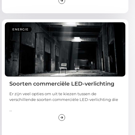
ENERGIE
Soorten commerciële LED-verlichting
Er zijn veel opties om uit te kiezen tussen de
verschillende soorten commerciële LED-verlichting die
...