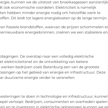
gie, kunnen we de uitstoot van broeikasgassen aanzienlijk
dt ook economische voordelen. Elektriciteit is namelijk
araten hebben minder energie nodig om hetzelfde werk te
offen. Dit leidt tot lagere energiekosten op de lange termijn.
 van fossiele brandstoffen, waarvan de prijzen schommelen e
hernieuwbare energiebronnen, creëren we een stabielere en
uitdagingen. De overstap naar een volledig elektrische
t elektriciteitsnet en de ontwikkeling van betere
g werken bedrijven zoals Batenburg een van de grootste
lossingen op het gebied van energie en infrastructuur. Deze
ar duurzame energie verder te versnellen.
nvesteringen te doen in technologie en infrastructuur, kunne
soepel verloopt. Bedrijven, consumenten en overheden spelen
ken en te investeren in elektrische oplossingen kunnen we e