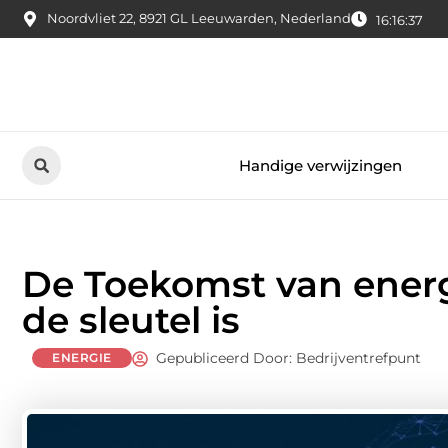
Noordvliet 22, 8921 GL Leeuwarden, Nederland
16:16:38
Handige verwijzingen
De Toekomst van energi
de sleutel is
Gepubliceerd Door: Bedrijventrefpunt
ENERGIE