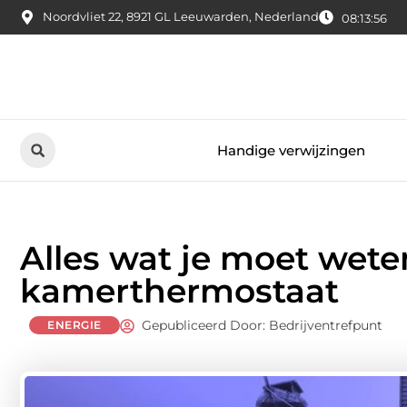
Noordvliet 22, 8921 GL Leeuwarden, Nederland
08:13:57
Handige verwijzingen
Alles wat je moet wete
kamerthermostaat
Gepubliceerd Door: Bedrijventrefpunt
ENERGIE