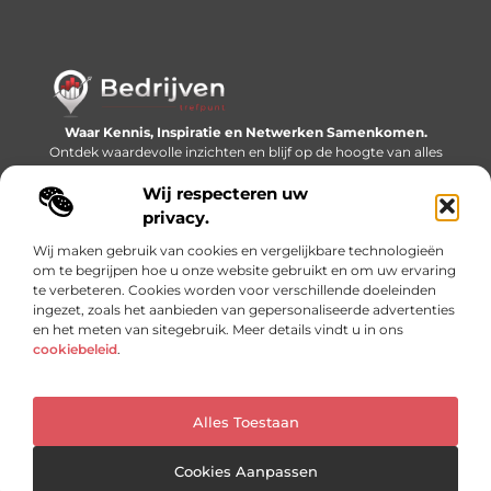
Waar Kennis, Inspiratie en Netwerken Samenkomen.
Ontdek waardevolle inzichten en blijf op de hoogte van alles
wat er speelt in de wereld.
Wij respecteren uw
Bericht categorie
privacy.
Wij maken gebruik van cookies en vergelijkbare technologieën
om te begrijpen hoe u onze website gebruikt en om uw ervaring
te verbeteren. Cookies worden voor verschillende doeleinden
Onze informatie
ingezet, zoals het aanbieden van gepersonaliseerde advertenties
en het meten van sitegebruik. Meer details vindt u in ons
Linkjes kopen: slimme SEO-tactiek of recept voor problemen?
Geld online verdienen: mythe, bijverdienste of nieuwe werkelijkheid?
cookiebeleid
.
Alles Toestaan
Website index
Cookiebeleid (EU)
@2025 www.bedrijventrefpunt.nl. All Right Reserved.
Cookies Aanpassen