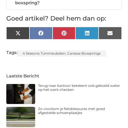
boxspring?
Goed artikel? Deel hem dan op:
X
Facebook
Pinterest
LinkedIn
Email
(Twitter)
Tags:
4 Seasons Tuinmeubelen
,
Caresse Boxsprings
Laatste Bericht
Terug naar kantoor betekent ook gekoeld water
op het werk checken
Zo voorkom je fietsblessures met goed
afgestelde schoenplaatjes