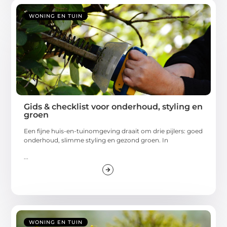
WONING EN TUIN
Gids & checklist voor onderhoud, styling en
groen
Een fijne huis-en-tuinomgeving draait om drie pijlers: goed
onderhoud, slimme styling en gezond groen. In
...
WONING EN TUIN