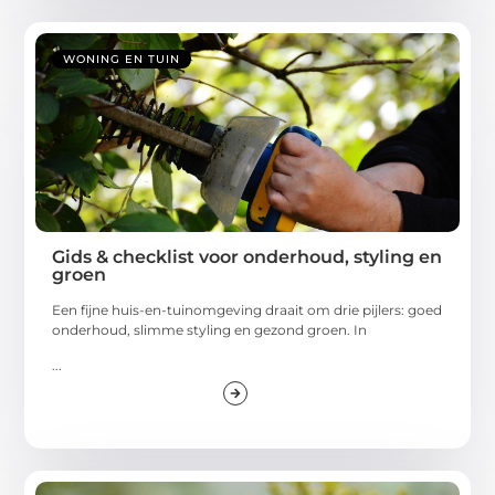
WONING EN TUIN
Gids & checklist voor onderhoud, styling en
groen
Een fijne huis-en-tuinomgeving draait om drie pijlers: goed
onderhoud, slimme styling en gezond groen. In
...