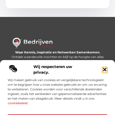
Waar Kennis, Inspiratie en Netwerken Samenkomen.
Ontdek waardevolle inzichten en blijf op de hoogte van alles
wat er speelt in de wereld.
Wij respecteren uw
Bericht categorie
privacy.
Wij maken gebruik van cookies en vergelijkbare technologieën
om te begrijpen hoe u onze website gebruikt en om uw ervaring
te verbeteren. Cookies worden voor verschillende doeleinden
Onze informatie
ingezet, zoals het aanbieden van gepersonaliseerde advertenties
en het meten van sitegebruik. Meer details vindt u in ons
Linkjes kopen: slimme SEO-tactiek of recept voor problemen?
Geld online verdienen: mythe, bijverdienste of nieuwe werkelijkheid?
cookiebeleid
.