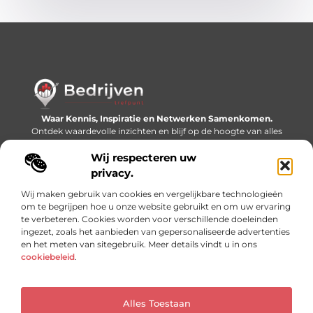
Waar Kennis, Inspiratie en Netwerken Samenkomen.
Ontdek waardevolle inzichten en blijf op de hoogte van alles
wat er speelt in de wereld.
Wij respecteren uw
Bericht categorie
privacy.
Wij maken gebruik van cookies en vergelijkbare technologieën
om te begrijpen hoe u onze website gebruikt en om uw ervaring
te verbeteren. Cookies worden voor verschillende doeleinden
Onze informatie
ingezet, zoals het aanbieden van gepersonaliseerde advertenties
en het meten van sitegebruik. Meer details vindt u in ons
Linkjes kopen: slimme SEO-tactiek of recept voor problemen?
Geld online verdienen: mythe, bijverdienste of nieuwe werkelijkheid?
cookiebeleid
.
Alles Toestaan
Website index
Cookiebeleid (EU)