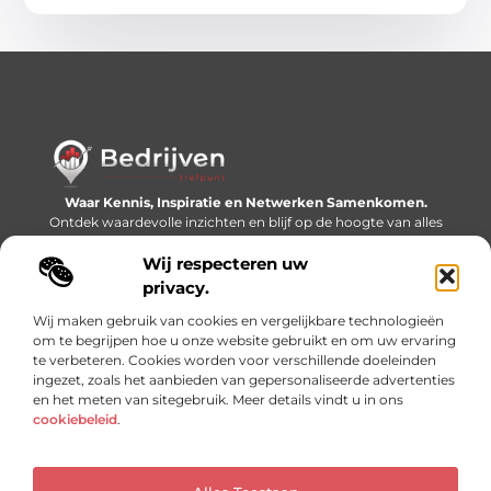
Waar Kennis, Inspiratie en Netwerken Samenkomen.
Ontdek waardevolle inzichten en blijf op de hoogte van alles
wat er speelt in de wereld.
Wij respecteren uw
Bericht categorie
privacy.
Wij maken gebruik van cookies en vergelijkbare technologieën
om te begrijpen hoe u onze website gebruikt en om uw ervaring
te verbeteren. Cookies worden voor verschillende doeleinden
Onze informatie
ingezet, zoals het aanbieden van gepersonaliseerde advertenties
en het meten van sitegebruik. Meer details vindt u in ons
Linkjes kopen: slimme SEO-tactiek of recept voor problemen?
Geld online verdienen: mythe, bijverdienste of nieuwe werkelijkheid?
cookiebeleid
.