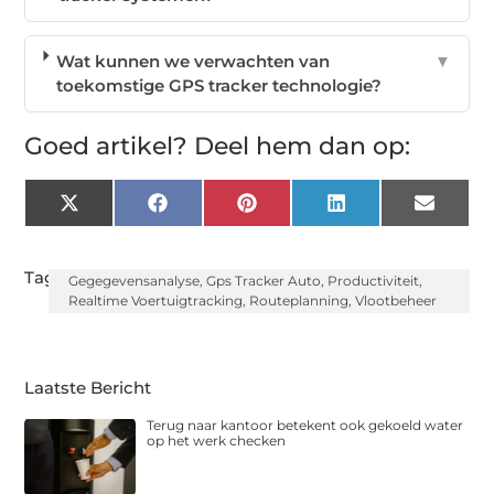
Wat kunnen we verwachten van
▼
toekomstige GPS tracker technologie?
Goed artikel? Deel hem dan op:
X
Facebook
Pinterest
LinkedIn
Email
(Twitter)
Tags:
Gegegevensanalyse
,
Gps Tracker Auto
,
Productiviteit
,
Realtime Voertuigtracking
,
Routeplanning
,
Vlootbeheer
Laatste Bericht
Terug naar kantoor betekent ook gekoeld water
op het werk checken